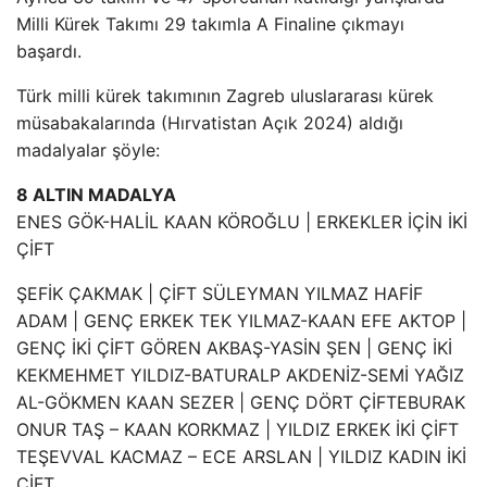
Milli Kürek Takımı 29 takımla A Finaline çıkmayı
başardı.
Türk milli kürek takımının Zagreb uluslararası kürek
müsabakalarında (Hırvatistan Açık 2024) aldığı
madalyalar şöyle:
8 ALTIN ​​MADALYA
ENES GÖK-HALİL KAAN KÖROĞLU | ERKEKLER İÇİN İKİ
ÇİFT
ŞEFİK ÇAKMAK | ÇİFT SÜLEYMAN YILMAZ HAFİF
ADAM | GENÇ ERKEK TEK YILMAZ-KAAN EFE AKTOP |
GENÇ İKİ ÇİFT GÖREN AKBAŞ-YASİN ŞEN | GENÇ İKİ
KEKMEHMET YILDIZ-BATURALP AKDENİZ-SEMİ YAĞIZ
AL-GÖKMEN KAAN SEZER | GENÇ DÖRT ÇİFTEBURAK
ONUR TAŞ – KAAN KORKMAZ | YILDIZ ERKEK İKİ ÇİFT
TEŞEVVAL KACMAZ – ECE ARSLAN | YILDIZ KADIN İKİ
ÇİFT