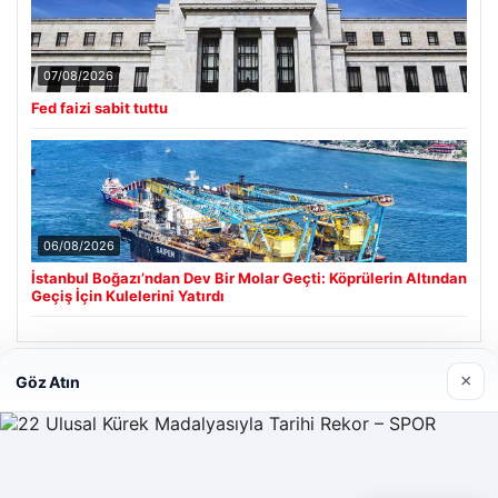
07/08/2026
Fed faizi sabit tuttu
06/08/2026
İstanbul Boğazı’ndan Dev Bir Molar Geçti: Köprülerin Altından
Geçiş İçin Kulelerini Yatırdı
×
Göz Atın
Son Eklenen Firmalar