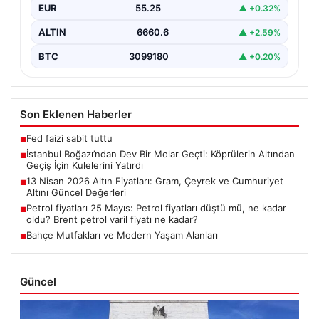
EUR
55.25
▲ +0.32%
ALTIN
6660.6
▲ +2.59%
BTC
3099180
▲ +0.20%
Son Eklenen Haberler
Fed faizi sabit tuttu
■
İstanbul Boğazı’ndan Dev Bir Molar Geçti: Köprülerin Altından
■
Geçiş İçin Kulelerini Yatırdı
13 Nisan 2026 Altın Fiyatları: Gram, Çeyrek ve Cumhuriyet
■
Altını Güncel Değerleri
Petrol fiyatları 25 Mayıs: Petrol fiyatları düştü mü, ne kadar
■
oldu? Brent petrol varil fiyatı ne kadar?
Bahçe Mutfakları ve Modern Yaşam Alanları
■
Güncel