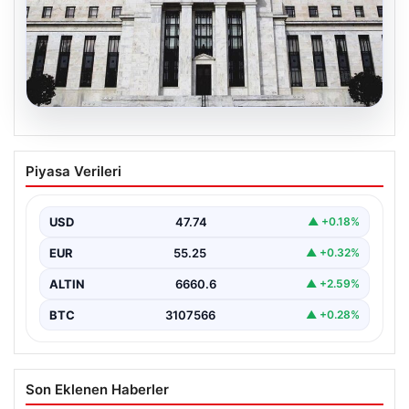
07.08.2026
Fed faizi sabit tuttu
Piyasa Verileri
USD
47.74
▲ +0.18%
EUR
55.25
▲ +0.32%
ALTIN
6660.6
▲ +2.59%
BTC
3107566
▲ +0.28%
Son Eklenen Haberler