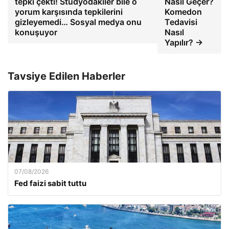
tepki çekti! Stüdyodakiler bile o
Nasıl Geçer?
yorum karşısında tepkilerini
Komedon
gizleyemedi… Sosyal medya onu
Tedavisi
konuşuyor
Nasıl
Yapılır? →
Tavsiye Edilen Haberler
07/08/2026
Fed faizi sabit tuttu