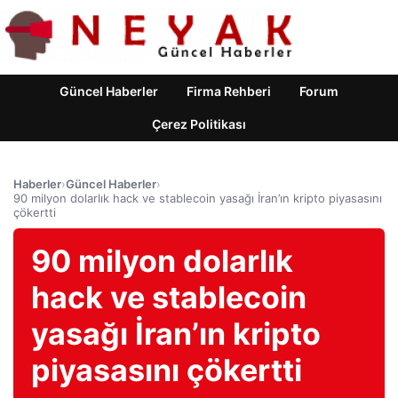
Güncel Haberler
Firma Rehberi
Forum
Çerez Politikası
Haberler
›
Güncel Haberler
›
90 milyon dolarlık hack ve stablecoin yasağı İran’ın kripto piyasasını
çökertti
90 milyon dolarlık
hack ve stablecoin
yasağı İran’ın kripto
piyasasını çökertti