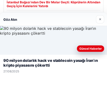
İstanbul Boğazı’ndan Dev Bir Molar Geçti: Köprülerin Altından
Geçiş İçin Kulelerini Yatırdı
×
Göz Atın
Son Eklenen Firmalar
Enes Kaplan Avukatlık Bürosu
28/04/2026
Güncel Haberler
Web sitemizi nasıl kullandığınızı daha iyi anlayabilmek,
deneyiminizi kişiselleştirmek ve geliştirmek amacıyla çerezler
90 milyon dolarlık hack ve stablecoin yasağı İran’ın
kullanıyoruz.
Çerez Politikamız
kripto piyasasını çökertti
Reddet
Kabul Et
27/08/2025
© 2026 Neyak Güncel Haber Portalı
io