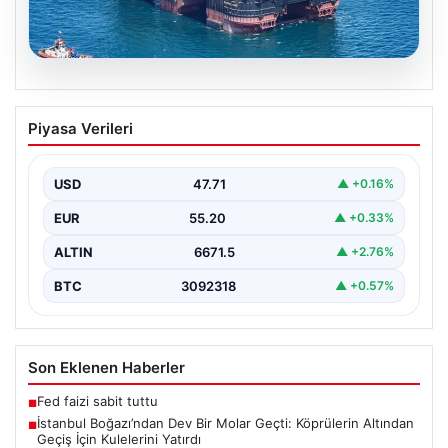
06.08.2026
İstanbul Boğazı’ndan Dev Bir Molar
Piyasa Verileri
Geçti: Köprülerin Altından Geçiş İçin
Kulelerini Yatırdı
USD
47.71
▲ +0.16%
İstanbul Boğazı, dün büyük bir denizcilik etkinliğine
tanıklık etti. Dünyanın üçüncü büyük yarı batık…
EUR
55.20
▲ +0.33%
ALTIN
6671.5
▲ +2.76%
BTC
3092318
▲ +0.57%
Son Eklenen Haberler
Fed faizi sabit tuttu
■
İstanbul Boğazı’ndan Dev Bir Molar Geçti: Köprülerin Altından
■
Geçiş İçin Kulelerini Yatırdı