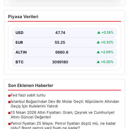
06.08.2026
İstanbul Boğazı’ndan Dev Bir Molar
Piyasa Verileri
Geçti: Köprülerin Altından Geçiş İçin
Kulelerini Yatırdı
USD
47.74
▲ +0.18%
İstanbul Boğazı, dün büyük bir denizcilik etkinliğine
tanıklık etti. Dünyanın üçüncü büyük yarı batık…
EUR
55.25
▲ +0.32%
ALTIN
6660.6
▲ +2.59%
BTC
3099180
▲ +0.20%
Son Eklenen Haberler
Fed faizi sabit tuttu
■
İstanbul Boğazı’ndan Dev Bir Molar Geçti: Köprülerin Altından
■
Geçiş İçin Kulelerini Yatırdı
13 Nisan 2026 Altın Fiyatları: Gram, Çeyrek ve Cumhuriyet
■
Altını Güncel Değerleri
Petrol fiyatları 25 Mayıs: Petrol fiyatları düştü mü, ne kadar
■
oldu? Brent petrol varil fiyatı ne kadar?