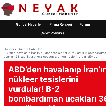
Güncel Haberler
Firma Rehberi
Forum
Çerez Politikası
Haberler
›
Güncel Haberler
›
ABD’den havalanıp İran’ın nükleer tesislerini vurdular! B-2 bombardım
uçakları 36 saatlik aralıksız uçuşun ardından üslerine geri döndü
ABD’den havalanıp İran’ı
nükleer tesislerini
vurdular! B-2
bombardıman uçakları 3