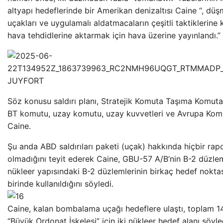
altyapı hedeflerinde bir Amerikan denizaltısı Caine “, dü
uçakları ve uygulamalı aldatmacaların çeşitli taktiklerine 
hava tehdidlerine aktarmak için hava üzerine yayınlandı.”
Söz konusu saldırı planı, Stratejik Komuta Taşıma Komutan
BT komutu, uzay komutu, uzay kuvvetleri ve Avrupa Komu
Caine.
Şu anda ABD saldırıları paketi (uçak) hakkında hiçbir rap
olmadığını teyit ederek Caine, GBU-57 A/B’nin B-2 düzlem
nükleer yapısındaki B-2 düzlemlerinin birkaç hedef nokta
birinde kullanıldığını söyledi.
Caine, kalan bombalama uçağı hedeflere ulaştı, toplam 1
“Büyük Ordonat İskelesi” için iki nükleer hedef alanı söyle