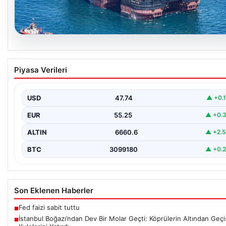
06.08.2026
İstanbul Boğazı’ndan Dev Bir Molar Geçti:
Piyasa Verileri
Köprülerin Altından Geçiş İçin Kulelerini Yatırd
İstanbul Boğazı, dün büyük bir denizcilik etkinliğine tanıklık etti.
Dünyanın üçüncü büyük yarı batık…
USD
47.74
▲ +0.
EUR
55.25
▲ +0.
ALTIN
6660.6
▲ +2.
BTC
3099180
▲ +0.
Son Eklenen Haberler
Fed faizi sabit tuttu
■
İstanbul Boğazı’ndan Dev Bir Molar Geçti: Köprülerin Altından Geçiş
■