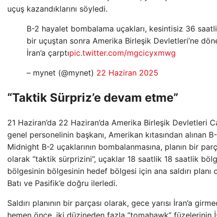
uçuş kazandıklarını söyledi.
B-2 hayalet bombalama uçakları, kesintisiz 36 saatl
bir uçuştan sonra Amerika Birleşik Devletleri’ne dön
İran’a çarptı
pic.twitter.com/mgcicyxmwg
– mynet (@mynet)
22 Haziran 2025
“Taktik Sürpriz’e devam etme”
21 Haziran’da 22 Haziran’da Amerika Birleşik Devletleri C
genel personelinin başkanı, Amerikan kıtasından alınan B
Midnight B-2 uçaklarının bombalanmasına, planın bir parç
olarak “taktik sürprizini”, uçaklar 18 saatlik 18 saatlik böl
bölgesinin bölgesinin hedef bölgesi için ana saldırı planı 
Batı ve Pasifik’e doğru ilerledi.
Saldırı planının bir parçası olarak, gece yarısı İran’a girm
hemen önce, iki düzineden fazla “tomahawk” füzelerinin 