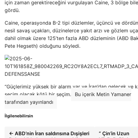
için zaman gerektireceğini vurgulayan Caine, 3 bölge bil
gördü.
Caine, operasyonda B-2 tipi düzlemler, üçüncü ve dördü
nesil savaş uçakları, düzinelerce yakıt arzı ve gözlem uç
dahil olmak üzere 125’ten fazla ABD düzleminin (ABD Ba
Pete Hegseth) olduğunu söyledi.
“Güçlerimiz yüksek bir alarm var ve İran’dan gelecek ve k
seçim olacak kötü bir seçim.
Bu içerik Metin Yamaner
tarafından yayınlandı
İlgilenebilirsin
← ABD’nin İran saldırısına Dışişleri
” Çin’in Uzun