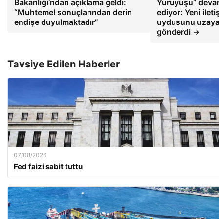
Bakanlığı’ndan açıklama geldi:
Yürüyüşü” deva
“Muhtemel sonuçlarından derin
ediyor: Yeni ileti
endişe duyulmaktadır”
uydusunu uzay
gönderdi →
Tavsiye Edilen Haberler
07/08/2026
Fed faizi sabit tuttu