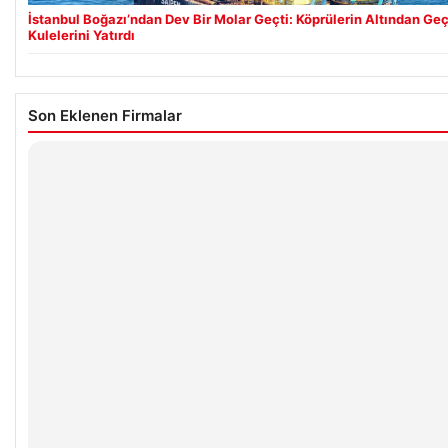
İstanbul Boğazı’ndan Dev Bir Molar Geçti: Köprülerin Altından Geç
Kulelerini Yatırdı
Son Eklenen Firmalar
Enes Kaplan Avukatlık Bürosu
28/04/2026
© 2026 Neyak Güncel Haber Portalı
 escort
 escort
 escort
 escort
 escort
o