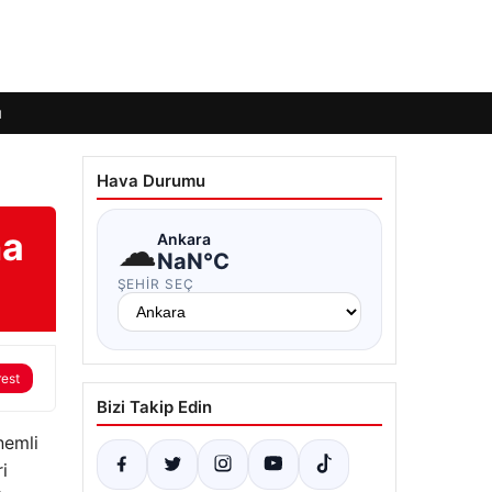
ı
Hava Durumu
na
☁
Ankara
NaN°C
ŞEHIR SEÇ
rest
Bizi Takip Edin
nemli
i