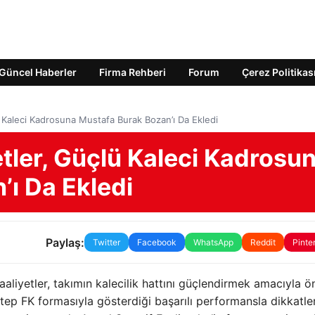
Güncel Haberler
Firma Rehberi
Forum
Çerez Politikas
ü Kaleci Kadrosuna Mustafa Burak Bozan’ı Da Ekledi
tler, Güçlü Kaleci Kadrosu
’ı Da Ekledi
Paylaş:
Twitter
Facebook
WhatsApp
Reddit
Pinte
aliyetler, takımın kalecilik hattını güçlendirmek amacıyla ö
tep FK formasıyla gösterdiği başarılı performansla dikkatler