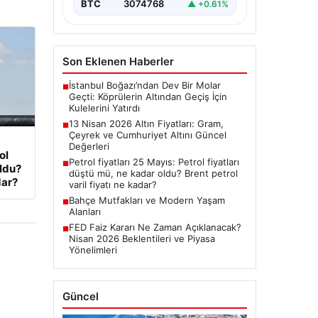
BTC
3074768
▲ +0.61%
Son Eklenen Haberler
İstanbul Boğazı’ndan Dev Bir Molar
■
Geçti: Köprülerin Altından Geçiş İçin
Kulelerini Yatırdı
13 Nisan 2026 Altın Fiyatları: Gram,
■
Çeyrek ve Cumhuriyet Altını Güncel
Değerleri
ol
Petrol fiyatları 25 Mayıs: Petrol fiyatları
■
oldu?
düştü mü, ne kadar oldu? Brent petrol
dar?
varil fiyatı ne kadar?
Bahçe Mutfakları ve Modern Yaşam
■
Alanları
FED Faiz Kararı Ne Zaman Açıklanacak?
■
Nisan 2026 Beklentileri ve Piyasa
Yönelimleri
Güncel