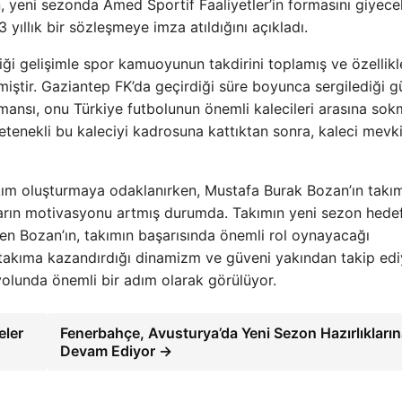
 yeni sezonda Amed Sportif Faaliyetler’in formasını giyece
 yıllık bir sözleşmeye imza atıldığını açıkladı.
ği gelişimle spor kamuoyunun takdirini toplamış ve özellik
iştir. Gaziantep FK’da geçirdiği süre boyunca sergilediği gü
mansı, onu Türkiye futbolunun önemli kalecileri arasına sok
yetenekli bu kaleciyi kadrosuna kattıktan sonra, kaleci mevk
kım oluşturmaya odaklanırken, Mustafa Burak Bozan’ın takı
rın motivasyonu artmış durumda. Takımın yeni sezon hedef
en Bozan’ın, takımın başarısında önemli rol oynayacağı
rin takıma kazandırdığı dinamizm ve güveni yakından takip edi
yolunda önemli bir adım olarak görülüyor.
eler
Fenerbahçe, Avusturya’da Yeni Sezon Hazırlıkları
Devam Ediyor →