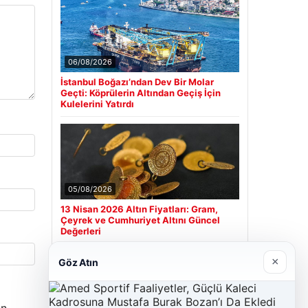
06/08/2026
İstanbul Boğazı’ndan Dev Bir Molar
Geçti: Köprülerin Altından Geçiş İçin
Kulelerini Yatırdı
05/08/2026
13 Nisan 2026 Altın Fiyatları: Gram,
Çeyrek ve Cumhuriyet Altını Güncel
Değerleri
×
Göz Atın
Son Eklenen Firmalar