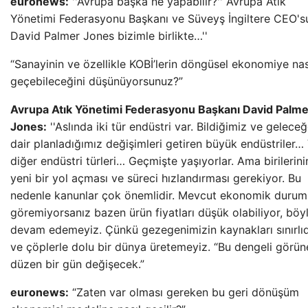
euronews:
''Avrupa başka ne yapabilir?'' Avrupa Atık
Yönetimi Federasyonu Başkanı ve Süveyş İngiltere CEO's
David Palmer Jones bizimle birlikte…''
“Sanayinin ve özellikle KOBİ’lerin döngüsel ekonomiye nas
geçebileceğini düşünüyorsunuz?”
Avrupa Atık Yönetimi Federasyonu Başkanı David Palme
Jones:
''Aslında iki tür endüstri var. Bildiğimiz ve gelece
dair planladığımız değişimleri getiren büyük endüstriler…
diğer endüstri türleri… Geçmişte yaşıyorlar. Ama birilerini
yeni bir yol açması ve süreci hızlandırması gerekiyor. Bu
nedenle kanunlar çok önemlidir. Mevcut ekonomik durum
göremiyorsanız bazen ürün fiyatları düşük olabiliyor, böy
devam edemeyiz. Çünkü gezegenimizin kaynakları sınırlıd
ve çöplerle dolu bir dünya üretemeyiz. “Bu dengeli görün
düzen bir gün değişecek.”
euronews:
“Zaten var olması gereken bu geri dönüşüm