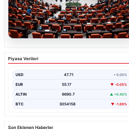
09.08.2026
Süreç yasası teklifi komisyondan geçti.
Piyasa Verileri
Gözler Genel Kurul görüşmelerinde
USD
47.71
• 0.00%
EUR
55.17
▼ -0.05%
ALTIN
6690.7
▲ +0.45%
BTC
3054158
▼ -1.69%
Son Eklenen Haberler