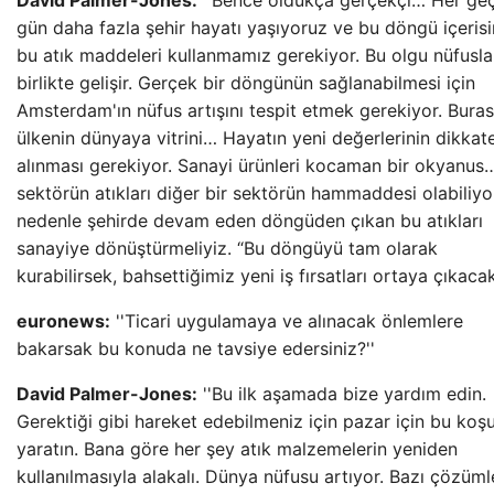
David Palmer-Jones:
''Bence oldukça gerçekçi… Her ge
gün daha fazla şehir hayatı yaşıyoruz ve bu döngü içeris
bu atık maddeleri kullanmamız gerekiyor. Bu olgu nüfusla
birlikte gelişir. Gerçek bir döngünün sağlanabilmesi için
Amsterdam'ın nüfus artışını tespit etmek gerekiyor. Buras
ülkenin dünyaya vitrini… Hayatın yeni değerlerinin dikkat
alınması gerekiyor. Sanayi ürünleri kocaman bir okyanus…
sektörün atıkları diğer bir sektörün hammaddesi olabiliyo
nedenle şehirde devam eden döngüden çıkan bu atıkları
sanayiye dönüştürmeliyiz. “Bu döngüyü tam olarak
kurabilirsek, bahsettiğimiz yeni iş fırsatları ortaya çıkacak
euronews:
''Ticari uygulamaya ve alınacak önlemlere
bakarsak bu konuda ne tavsiye edersiniz?''
David Palmer-Jones:
''Bu ilk aşamada bize yardım edin.
Gerektiği gibi hareket edebilmeniz için pazar için bu koşul
yaratın. Bana göre her şey atık malzemelerin yeniden
kullanılmasıyla alakalı. Dünya nüfusu artıyor. Bazı çözüml