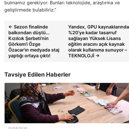
bulmamız gerekiyor. Bunları teknolojide, araştırma ve
geliştirmede bulabiliriz.”
← Sezon finalinde
Yandex, GPU kaynaklarında
balkondan düştü…
%20'ye kadar tasarruf
Kızılcık Şerbeti'nin
sağlayan Yüksek Lisans
Görkem'i Özge
eğitim aracını açık kaynak
Özacar'ın medyada staj
olarak kullanıma sunuyor –
yaptığı ortaya çıktı!
TEKNOLOJİ →
Tavsiye Edilen Haberler
10/08/2026