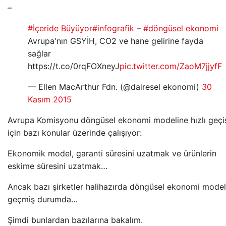
–
#İçeride Büyüyor
#infografik
–
#döngüsel ekonomi
Avrupa'nın GSYİH, CO2 ve hane gelirine fayda
sağlar
https://t.co/0rqFOXneyJ
pic.twitter.com/ZaoM7jjyfF
— Ellen MacArthur Fdn. (@dairesel ekonomi)
30
Kasım 2015
Avrupa Komisyonu döngüsel ekonomi modeline hızlı geçi
için bazı konular üzerinde çalışıyor:
Ekonomik model, garanti süresini uzatmak ve ürünlerin
eskime süresini uzatmak…
Ancak bazı şirketler halihazırda döngüsel ekonomi model
geçmiş durumda…
Şimdi bunlardan bazılarına bakalım.