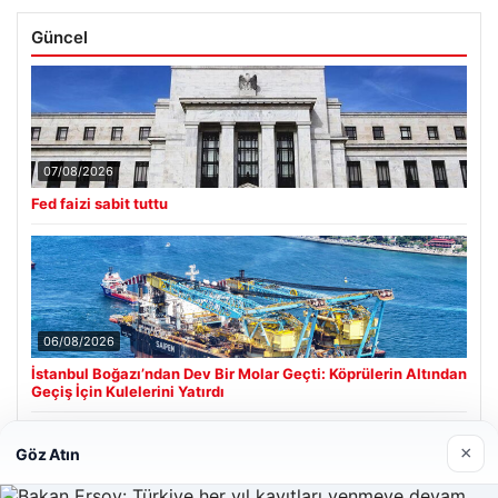
Güncel
07/08/2026
Fed faizi sabit tuttu
06/08/2026
İstanbul Boğazı’ndan Dev Bir Molar Geçti: Köprülerin Altından
Geçiş İçin Kulelerini Yatırdı
×
Göz Atın
Son Eklenen Firmalar