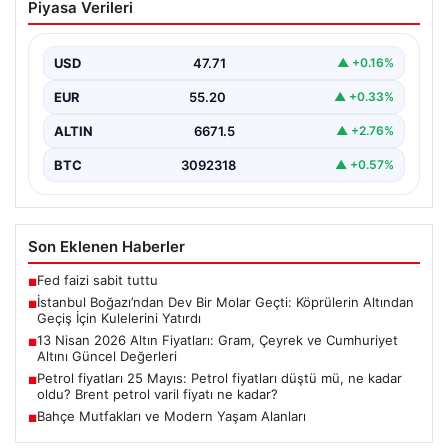
Piyasa Verileri
Geçti: Köprülerin Altından Geçiş İçin
Kulelerini Yatırdı
USD
47.71
▲ +0.16%
İstanbul Boğazı, dün büyük bir denizcilik etkinliğine
tanıklık etti. Dünyanın üçüncü büyük yarı batık…
EUR
55.20
▲ +0.33%
ALTIN
6671.5
▲ +2.76%
BTC
3092318
▲ +0.57%
Son Eklenen Haberler
Fed faizi sabit tuttu
■
İstanbul Boğazı’ndan Dev Bir Molar Geçti: Köprülerin Altından
■
Geçiş İçin Kulelerini Yatırdı
13 Nisan 2026 Altın Fiyatları: Gram, Çeyrek ve Cumhuriyet
■
Altını Güncel Değerleri
Petrol fiyatları 25 Mayıs: Petrol fiyatları düştü mü, ne kadar
■
oldu? Brent petrol varil fiyatı ne kadar?
Bahçe Mutfakları ve Modern Yaşam Alanları
■