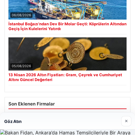
06/08/2026
İstanbul Boğazı’ndan Dev Bir Molar Geçti: Köprülerin Altından
Geçiş İçin Kulelerini Yatırdı
05/08/2026
13 Nisan 2026 Altın Fiyatları: Gram, Çeyrek ve Cumhuriyet
Altını Güncel Değerleri
Son Eklenen Firmalar
×
Göz Atın