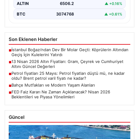
ALTIN
6506.2
▲ +0.16%
BTC
3074768
▲ +0.61%
Son Eklenen Haberler
İstanbul Boğazı’ndan Dev Bir Molar Geçti: Köprülerin Altından
■
Geçiş İçin Kulelerini Yatırdı
13 Nisan 2026 Altın Fiyatları: Gram, Çeyrek ve Cumhuriyet
■
Altını Güncel Değerleri
Petrol fiyatları 25 Mayıs: Petrol fiyatları düştü mü, ne kadar
■
oldu? Brent petrol varil fiyatı ne kadar?
Bahçe Mutfakları ve Modern Yaşam Alanları
■
FED Faiz Kararı Ne Zaman Açıklanacak? Nisan 2026
■
Beklentileri ve Piyasa Yönelimleri
Güncel