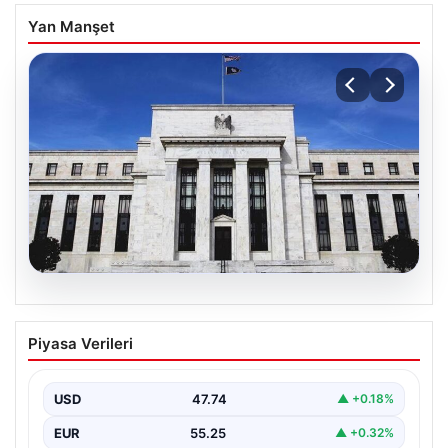
Yan Manşet
07.08.2026
Fed faizi sabit tuttu
Piyasa Verileri
USD
47.74
▲ +0.18%
EUR
55.25
▲ +0.32%