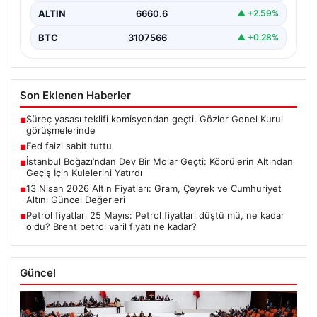
ALTIN
6660.6
▲ +2.59%
BTC
3107566
▲ +0.28%
Son Eklenen Haberler
Süreç yasası teklifi komisyondan geçti. Gözler Genel Kurul
■
görüşmelerinde
Fed faizi sabit tuttu
■
İstanbul Boğazı’ndan Dev Bir Molar Geçti: Köprülerin Altından
■
Geçiş İçin Kulelerini Yatırdı
13 Nisan 2026 Altın Fiyatları: Gram, Çeyrek ve Cumhuriyet
■
Altını Güncel Değerleri
Petrol fiyatları 25 Mayıs: Petrol fiyatları düştü mü, ne kadar
■
oldu? Brent petrol varil fiyatı ne kadar?
Güncel