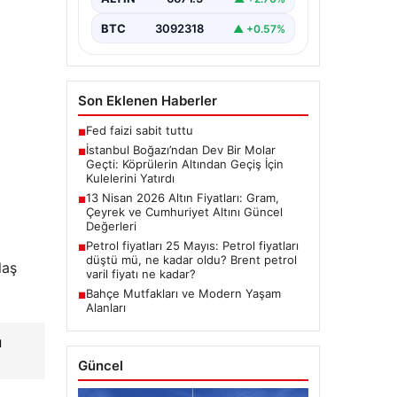
Dünyanın üçüncü büyük yarı
batık…
BTC
3092318
▲ +0.57%
Son Eklenen Haberler
Fed faizi sabit tuttu
■
İstanbul Boğazı’ndan Dev Bir Molar
■
Geçti: Köprülerin Altından Geçiş İçin
Kulelerini Yatırdı
13 Nisan 2026 Altın Fiyatları: Gram,
■
Çeyrek ve Cumhuriyet Altını Güncel
Değerleri
Petrol fiyatları 25 Mayıs: Petrol fiyatları
■
düştü mü, ne kadar oldu? Brent petrol
laş
varil fiyatı ne kadar?
Bahçe Mutfakları ve Modern Yaşam
■
Alanları
ı
Güncel