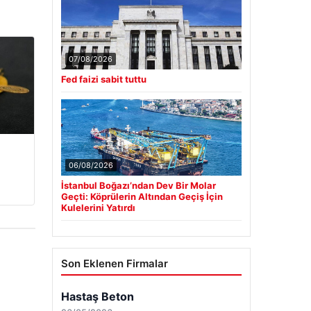
07/08/2026
Fed faizi sabit tuttu
06/08/2026
İstanbul Boğazı’ndan Dev Bir Molar
Geçti: Köprülerin Altından Geçiş İçin
Kulelerini Yatırdı
Son Eklenen Firmalar
Hastaş Beton