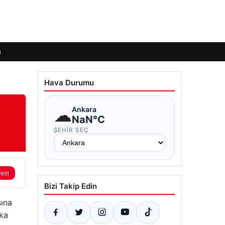
ı
Hava Durumu
☁
Ankara
NaN°C
ŞEHIR SEÇ
rest
Bizi Takip Edin
sına
ika