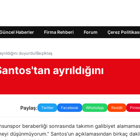
Güncel Haberler
Firma Rehberi
Forum
Çerez Politikas
yrıldığını duyurdu!Beşiktaş
antos'tan ayrıldığını
Paylaş:
Twitter
Facebook
WhatsApp
Reddit
Pinte
msunspor beraberliği sonrasında takımın galibiyet alamama
etmeyi düşünmüyorum.” Santos'un açıklamasından birkaç dak