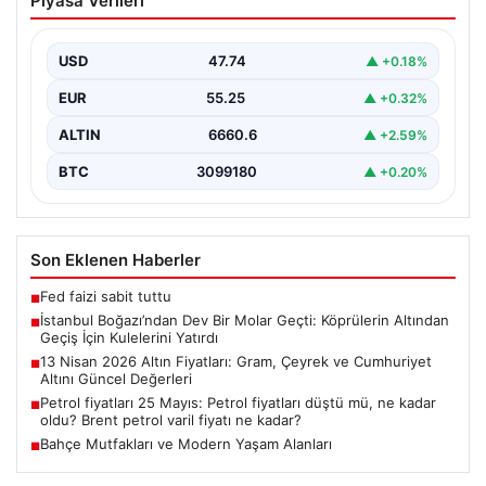
Piyasa Verileri
Geçti: Köprülerin Altından Geçiş İçin
Kulelerini Yatırdı
USD
47.74
▲ +0.18%
İstanbul Boğazı, dün büyük bir denizcilik etkinliğine
tanıklık etti. Dünyanın üçüncü büyük yarı batık…
EUR
55.25
▲ +0.32%
ALTIN
6660.6
▲ +2.59%
BTC
3099180
▲ +0.20%
Son Eklenen Haberler
Fed faizi sabit tuttu
■
İstanbul Boğazı’ndan Dev Bir Molar Geçti: Köprülerin Altından
■
Geçiş İçin Kulelerini Yatırdı
13 Nisan 2026 Altın Fiyatları: Gram, Çeyrek ve Cumhuriyet
■
Altını Güncel Değerleri
Petrol fiyatları 25 Mayıs: Petrol fiyatları düştü mü, ne kadar
■
oldu? Brent petrol varil fiyatı ne kadar?
Bahçe Mutfakları ve Modern Yaşam Alanları
■