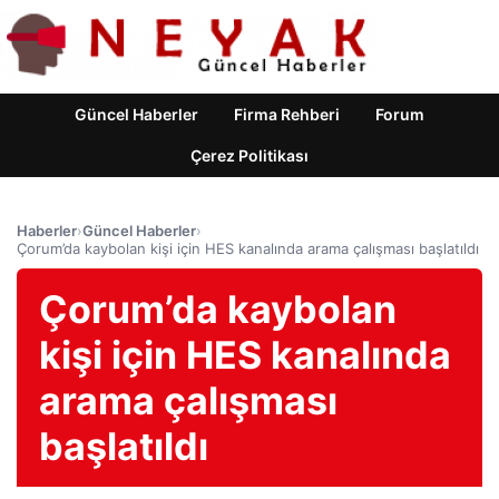
Güncel Haberler
Firma Rehberi
Forum
Çerez Politikası
Haberler
›
Güncel Haberler
›
Çorum’da kaybolan kişi için HES kanalında arama çalışması başlatıldı
Çorum’da kaybolan
kişi için HES kanalında
arama çalışması
başlatıldı