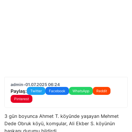
admin
•
01.07.2025 06:24
Paylaş:
Twitter
Facebook
WhatsApp
Reddit
Pinterest
3 gün boyunca Ahmet T. köyünde yaşayan Mehmet
Dede Obruk köyü, komşular, Ali Ekber S. köyünün
başkanı durumu bildirdi.