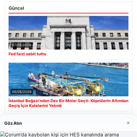
Güncel
07/08/2026
Fed faizi sabit tuttu
06/08/2026
İstanbul Boğazı’ndan Dev Bir Molar Geçti: Köprülerin Altından
Geçiş İçin Kulelerini Yatırdı
×
Göz Atın
Son Eklenen Firmalar