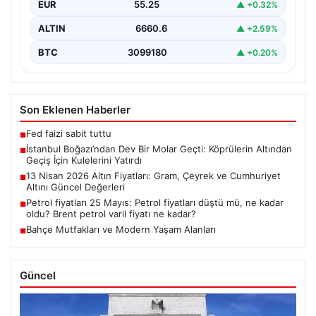
EUR
55.25
▲ +0.32%
ALTIN
6660.6
▲ +2.59%
BTC
3099180
▲ +0.20%
Son Eklenen Haberler
Fed faizi sabit tuttu
■
İstanbul Boğazı’ndan Dev Bir Molar Geçti: Köprülerin Altından
■
Geçiş İçin Kulelerini Yatırdı
13 Nisan 2026 Altın Fiyatları: Gram, Çeyrek ve Cumhuriyet
■
Altını Güncel Değerleri
Petrol fiyatları 25 Mayıs: Petrol fiyatları düştü mü, ne kadar
■
oldu? Brent petrol varil fiyatı ne kadar?
Bahçe Mutfakları ve Modern Yaşam Alanları
■
Güncel