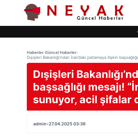
Haberler
›
Güncel Haberler
›
Dışişleri Bakanlığı’ndan İran’daki patlamaya ilişkin başsağlığı
Dışişleri Bakanlığı’n
başsağlığı mesajı! “İ
sunuyor, acil şifalar 
admin
•
27.04.2025 03:36