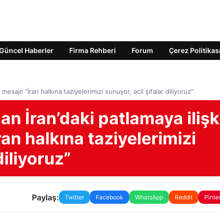
Güncel Haberler
Firma Rehberi
Forum
Çerez Politikas
 mesajı! “İran halkına taziyelerimizi sunuyor, acil şifalar diliyoruz”
dan İran’daki patlamaya ilişk
ran halkına taziyelerimizi
diliyoruz”
Paylaş:
Twitter
Facebook
WhatsApp
Reddit
Pinte