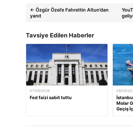
← Özgür Özel’e Fahrettin Altun’dan
YouTu
yanıt
geli
Tavsiye Edilen Haberler
07/08/2026
06/08/20
Fed faizi sabit tuttu
İstanbu
Molar G
Geçiş İç