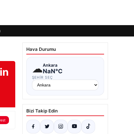
ı
Hava Durumu
☁
Ankara
in
NaN°C
ŞEHIR SEÇ
Bizi Takip Edin
rest