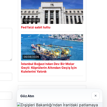
07/08/2026
Fed faizi sabit tuttu
06/08/2026
İstanbul Boğazı’ndan Dev Bir Molar
Geçti: Köprülerin Altından Geçiş İçin
Kulelerini Yatırdı
Son Eklenen Firmalar
×
Göz Atın
Hastaş Beton