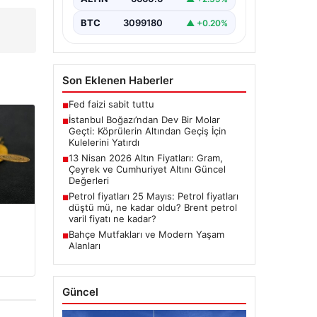
Dünyanın üçüncü büyük yarı
batık…
BTC
3099180
▲ +0.20%
Son Eklenen Haberler
Fed faizi sabit tuttu
■
İstanbul Boğazı’ndan Dev Bir Molar
■
Geçti: Köprülerin Altından Geçiş İçin
Kulelerini Yatırdı
13 Nisan 2026 Altın Fiyatları: Gram,
■
Çeyrek ve Cumhuriyet Altını Güncel
Değerleri
Petrol fiyatları 25 Mayıs: Petrol fiyatları
■
düştü mü, ne kadar oldu? Brent petrol
varil fiyatı ne kadar?
Bahçe Mutfakları ve Modern Yaşam
■
Alanları
Güncel