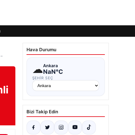
ı
Hava Durumu
 –
☁
Ankara
NaN°C
ŞEHIR SEÇ
li
Bizi Takip Edin