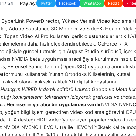
Paylaş:
 17:54
Twitter
Facebook
WhatsApp
Reddit
Pinte
ı CyberLink PowerDirector, Yüksek Verimli Video Kodlama 
atçılar, Adobe Substance 3D Modeler ve SideFX: Houdini'deki 
cek. Topaz Video AI Pro kullanan içerik oluşturucular artık NV
nlemelerini daha hızlı ölçeklendirebilecek. GeForce RTX
nolojisiyle güncel tutmak için August Studio sürücüsü, içeri
daşı NVIDIA beta uygulaması aracılığıyla kurulmaya hazır. 
kos, Evrensel Sahne Tanımı (OpenUSD) uygulamalarını oluş
tformunu kullanarak Yunan Ortodoks Kiliselerinin, kutsal
fiziksel olarak yüksek kaliteli 3D dijital kopyalarını
Huang'ın WIRED kıdemli editörü Lauren Goode ve Meta ku
ığı konuşmaların tekrarlarını izleyerek grafiksel ve üretke
in.
Her eserin yaratıcı bir uygulaması vardır
NVIDIA NVENC
up, yoğun bilgi işlem gerektiren video kodlama görevini CP
nda RTX desteği HDR Video'yu ekleyen popüler video düze
t NVIDIA NVENC HEVC Ultra ile HEVC'yi Yüksek Kalite mo
kodlama verimliliğini %10 artırarak bit hızlarını azaltır ve vid