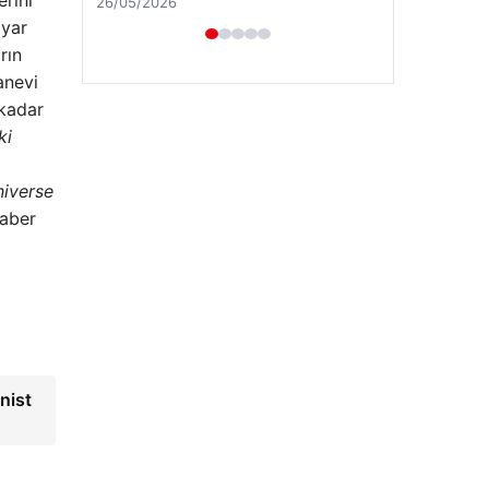
rini
ayar
rın
anevi
 kadar
ki
niverse
Haber
Enes Kaplan Avukatlık Bürosu
28/04/2026
nist