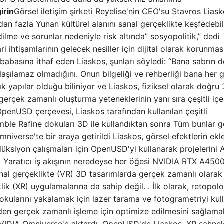
irin
Görsel iletişim şirketi Reyelise'nin CEO'su Stavros Lias
dan fazla Yunan kültürel alanını sanal gerçeklikte keşfedebi
edilme ve sorunlar nedeniyle risk altında” sosyopolitik,” dedi
i ihtişamlarının gelecek nesiller için dijital olarak korunmas
babasına ithaf eden Liaskos, şunları söyledi: “Bana sabrın d
ulaşılamaz olmadığını. Onun bilgeliği ve rehberliği bana her 
ık yapılar olduğu biliniyor ve Liaskos, fiziksel olarak doğru
erçek zamanlı oluşturma yeteneklerinin yanı sıra çeşitli içe
OpenUSD çerçevesi, Liaskos tarafından kullanılan çeşitli
imble Rafine dokuları 3D ile kullandıktan sonra Tüm bunlar 
iverse'te bir araya getirildi Liaskos, görsel efektlerin ek
düksiyon çalışmaları için OpenUSD'yi kullanarak projelerini
dı. Yaratıcı iş akışının neredeyse her öğesi NVIDIA RTX A45
n sanal gerçeklikte (VR) 3D tasarımlarda gerçek zamanlı olarak
k (XR) uygulamalarına da sahip değil. . İlk olarak, retopoloj
 dokularını yakalamak için lazer tarama ve fotogrametriyi kul
en gerçek zamanlı işleme için optimize edilmesini sağlama