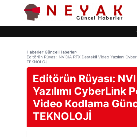
Haberler
›
Güncel Haberler
›
Editörün Rüyası: NVIDIA RTX Destekli Video Yazılımı Cybe
TEKNOLOJİ
Editörün Rüyası: NV
Yazılımı CyberLink P
Video Kodlama Günce
TEKNOLOJİ