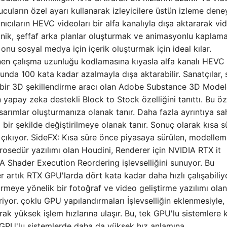
urucuların özel ayarı kullanarak izleyicilere üstün izleme dene
nıcıların HEVC videoları bir alfa kanalıyla dışa aktararak vi
knik, şeffaf arka planlar oluşturmak ve animasyonlu kaplama
u, onu sosyal medya için içerik oluşturmak için ideal kılar.
lenen çalışma uzunluğu kodlamasına kıyasla alfa kanalı HEVC
nda 100 kata kadar azalmayla dışa aktarabilir. Sanatçılar, 
i bir 3D şekillendirme aracı olan Adobe Substance 3D Model
 yapay zeka destekli Block to Stock özelliğini tanıttı. Bu öze
arımlar oluşturmanıza olanak tanır. Daha fazla ayrıntıya sa
ı bir şekilde değiştirilmeye olanak tanır. Sonuç olarak kısa 
 çıkıyor. SideFX: Kısa süre önce piyasaya sürülen, modellem
sedür yazılımı olan Houdini, Renderer için NVIDIA RTX it
A Shader Execution Reordering işlevselliğini sunuyor. Bu
er artık RTX GPU'larda dört kata kadar daha hızlı çalışabiliy
rmeye yönelik bir fotoğraf ve video geliştirme yazılımı olan
yor. çoklu GPU yapılandırmaları İşlevselliğin eklenmesiyle,
ak yüksek işlem hızlarına ulaşır. Bu, tek GPU'lu sistemlere 
k GPU'lu sistemlerde daha da yüksek hız anlamına