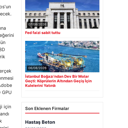
kos'un
lecek.
07/08/2026
ına
Fed faizi sabit tuttu
eğerini
gün
 3D
rik
06/08/2026
gerçek
İstanbul Boğazı’ndan Dev Bir Molar
lenmesi
Geçti: Köprülerin Altından Geçiş İçin
 Adobe
Kulelerini Yatırdı
00 GPU
i için
Son Eklenen Firmalar
landı
k