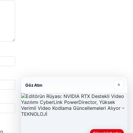
×
Göz Atın
n.