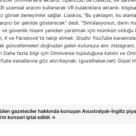
NVIDIA Omniverse'e aktardı. OpenUSD'de Liaskos, XR sahnele
 uzamsal aracını kullanarak VR kulaklıklara aktardı. bilgis
i görsel deneyimler sağlar. Liaskos, “Bu yaklaşım, bu alanla
çarpıcı bir şekilde gösterecek” dedi. “Simülasyonun, derin m
zur ve güvenlik hissini yeniden yaratmak için mümkün olduğu
m, X ve Facebook'ta
takip etmek. Studio YouTube kanalında
rak güncellemeleri doğrudan gelen kutunuza alın.
Instagram,
 Daha fazla bilgi için Omniverse topluluğuna katılın ve Om
Tube kanallarına göz atın.
Kaynak: (guzelhaber.net) Güzel 
ülen gazeteciler hakkında konuşan Avustralyalı-İngiliz piya
ın konseri iptal edildi →