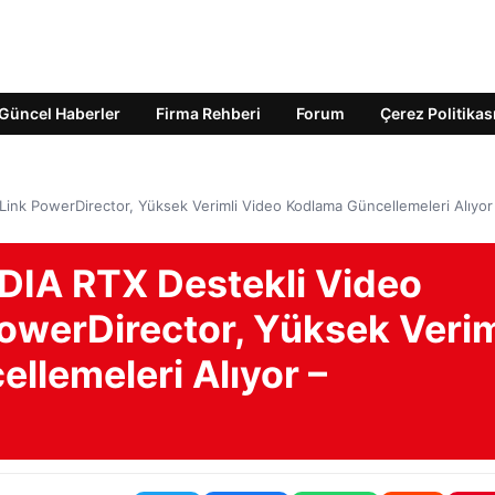
Güncel Haberler
Firma Rehberi
Forum
Çerez Politikas
rLink PowerDirector, Yüksek Verimli Video Kodlama Güncellemeleri Alıyor
IDIA RTX Destekli Video
owerDirector, Yüksek Verim
llemeleri Alıyor –