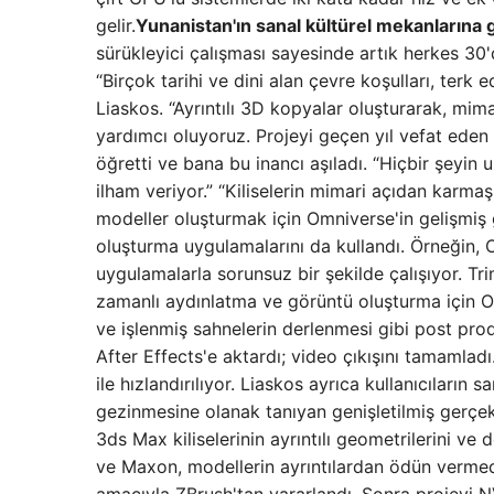
gelir.
Yunanistan'ın sanal kültürel mekanlarına g
sürükleyici çalışması sayesinde artık herkes 30'
“Birçok tarihi ve dini alan çevre koşulları, terk 
Liaskos. “Ayrıntılı 3D kopyalar oluşturarak, mimar
yardımcı oluyoruz. Projeyi geçen yıl vefat eden 
öğretti ve bana bu inancı aşıladı. “Hiçbir şeyin 
ilham veriyor.” “Kiliselerin mimari açıdan karmaş
modeller oluşturmak için Omniverse'in gelişmiş g
oluşturma uygulamalarını da kullandı. Örneğin, 
uygulamalarla sorunsuz bir şekilde çalışıyor. Tr
zamanlı aydınlatma ve görüntü oluşturma için Omn
ve işlenmiş sahnelerin derlenmesi gibi post pro
After Effects'e aktardı; video çıkışını tamamla
ile hızlandırılıyor. Liaskos ayrıca kullanıcıları
gezinmesine olanak tanıyan genişletilmiş gerçekli
3ds Max kiliselerinin ayrıntılı geometrilerini ve
ve Maxon, modellerin ayrıntılardan ödün vermed