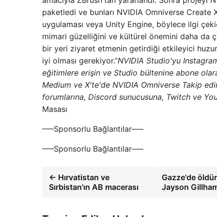
amacıyla ZBrush'tan yararlandı. Sonra projeyi 
paketledi ve bunları NVIDIA Omniverse Create XR
uygulaması veya Unity Engine, böylece ilgi çekic
mimari güzelliğini ve kültürel önemini daha da 
bir yeri ziyaret etmenin getirdiği etkileyici hu
iyi olması gerekiyor.”
NVIDIA Studio'yu Instagra
eğitimlere erişin ve Studio bültenine abone ola
Medium ve X'te'de NVIDIA Omniverse
Takip edin
forumlarına, Discord sunucusuna, Twitch ve You
Masası
—–Sponsorlu Bağlantılar—–
—–Sponsorlu Bağlantılar—–
← Hırvatistan ve
Gazze'de öldür
Sırbistan'ın AB macerası
Jayson Gillham'