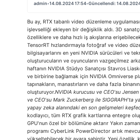
admin
•
14.08.2024 17:54
•
Güncellendi: 14.08.2024
Bu ay, RTX tabanlı video düzenleme uygulamas
işlevselliği ekleyen bir değişiklik aldı. 3D san
özelliklere ve daha hızlı iş akışlarına erişebile
TensorRT hızlandırmayla fotoğraf ve video düze
bilgisayarlarını en yeni NVIDIA sürücüleri ve tek
oluşturucuların ve oyuncuların vazgeçilmez arka
haftanın NVIDIA Stüdyo Sanatçısı Stavros Lias
ve birbirine bağlamak için NVIDIA Omniverse pla
tapınakların, manastırların ve daha fazla binanın 
oluşturuyor.
NVIDIA kurucusu ve CEO'su Jensen 
ve CEO'su Mark Zuckerberg ile SIGGRAPH'ta yapt
yapay zeka alanındaki en son gelişmeleri keşfed
kodlayıcı, tüm RTX grafik kartlarına entegre ol
GPU'nun özel bir bölümüne aktarır Yakın zama
programı CyberLink PowerDirector artık mevcu
yükseltebilecek bir ayara sahiptir. Yeni özellik, 