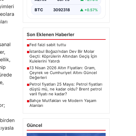
Dünyanın üçüncü büyük yarı
yimleri
batık…
BTC
3092318
▲ +0.57%
deolara
ları
Son Eklenen Haberler
sanal
Fed faizi sabit tuttu
■
er,
İstanbul Boğazı’ndan Dev Bir Molar
■
Geçti: Köprülerin Altından Geçiş İçin
llik,
Kulelerini Yatırdı
hip
13 Nisan 2026 Altın Fiyatları: Gram,
■
Çeyrek ve Cumhuriyet Altını Güncel
sürede
Değerleri
e,
Petrol fiyatları 25 Mayıs: Petrol fiyatları
■
düştü mü, ne kadar oldu? Brent petrol
varil fiyatı ne kadar?
Bahçe Mutfakları ve Modern Yaşam
■
or;
Alanları
 birden
Güncel
kıyasla