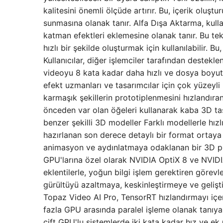
kalitesini önemli ölçüde artırır. Bu, içerik oluşt
sunmasına olanak tanır. Alfa Dışa Aktarma, kulla
katman efektleri eklemesine olanak tanır. Bu te
hızlı bir şekilde oluşturmak için kullanılabilir. B
Kullanıcılar, diğer işlemciler tarafından destek
videoyu 8 kata kadar daha hızlı ve dosya boyutu
efekt uzmanları ve tasarımcılar için çok yüzeyl
karmaşık şekillerin prototiplenmesini hızlandıran
önceden var olan öğeleri kullanarak kaba 3D tas
benzer şekilli 3D modeller Farklı modellerle hızl
hazırlanan son derece detaylı bir format ortaya
animasyon ve aydınlatmaya odaklanan bir 3D pro
GPU'larına özel olarak NVIDIA OptiX 8 ve NVIDI
eklentilerle, yoğun bilgi işlem gerektiren görevl
gürültüyü azaltmaya, keskinleştirmeye ve gelişti
Topaz Video AI Pro, TensorRT hızlandırmayı içeri
fazla GPU arasında paralel işleme olanak tanıyar
çift GPU'lu sistemlerde iki kata kadar hız ve e