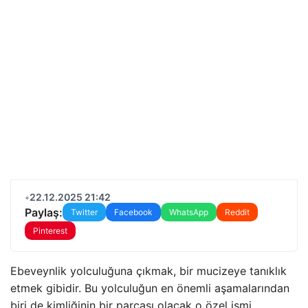
•
22.12.2025 21:42
Paylaş:
Twitter
Facebook
WhatsApp
Reddit
Pinterest
Ebeveynlik yolculuğuna çıkmak, bir mucizeye tanıklık
etmek gibidir. Bu yolculuğun en önemli aşamalarından
biri de kimliğinin bir parçası olacak o özel ismi