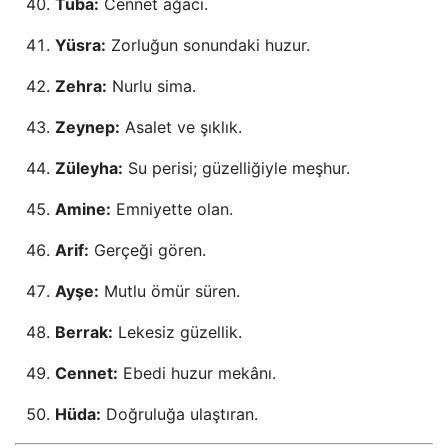
Tuba:
Cennet ağacı.
Yüsra:
Zorluğun sonundaki huzur.
Zehra:
Nurlu sima.
Zeynep:
Asalet ve şıklık.
Züleyha:
Su perisi; güzelliğiyle meşhur.
Amine:
Emniyette olan.
Arif:
Gerçeği gören.
Ayşe:
Mutlu ömür süren.
Berrak:
Lekesiz güzellik.
Cennet:
Ebedi huzur mekânı.
Hüda:
Doğruluğa ulaştıran.