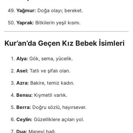
Yağmur:
Doğa olayı; bereket.
Yaprak:
Bitkilerin yeşil kısmı.
Kur’an’da Geçen Kız Bebek İsimleri
Alya:
Gök, sema, yücelik.
Asel:
Tatlı ve şifalı olan.
Azra:
Bakire, temiz kadın.
Bensu:
Kıymetli varlık.
Berra:
Doğru sözlü, hayırsever.
Ceylin:
Güzelliklere açılan yol.
Dua:
Manevi bağ.