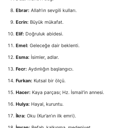
Ebrar:
Allah’ın sevgili kulları.
Ecrin:
Büyük mükafat.
Elif:
Doğruluk abidesi.
Emel:
Geleceğe dair beklenti.
Esma:
İsimler, adlar.
Fecr:
Aydınlığın başlangıcı.
Furkan:
Kutsal bir ölçü.
Hacer:
Kaya parçası; Hz. İsmail’in annesi.
Hulya:
Hayal, kuruntu.
İkra:
Oku (Kur’an’ın ilk emri).
İmran:
Refah, kalkınma, medeniyet.