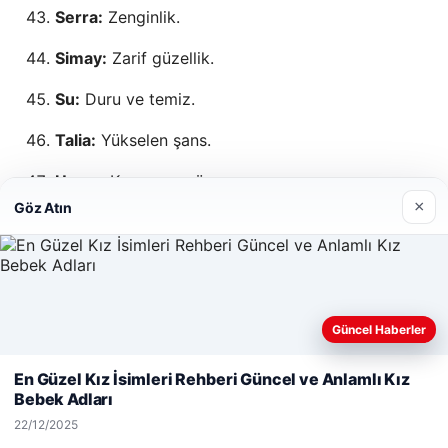
Serra:
Zenginlik.
Simay:
Zarif güzellik.
Su:
Duru ve temiz.
Talia:
Yükselen şans.
Umay:
Koruyucu güç.
×
Göz Atın
Vera:
Yüksek ahlak.
Yaz:
Neşe ve enerji.
Zümra:
Toplumun elması.
Güncel Haberler
Web sitemizi nasıl kullandığınızı daha iyi anlayabilmek,
deneyiminizi kişiselleştirmek ve geliştirmek amacıyla çerezler
Peygamber Kızı İsimleri
En Güzel Kız İsimleri Rehberi Güncel ve Anlamlı Kız
kullanıyoruz.
Çerez Politikamız
Bebek Adları
Reddet
Kabul Et
Fatma (Fatımatüz Zehra):
Peygamberimizin en
22/12/2025