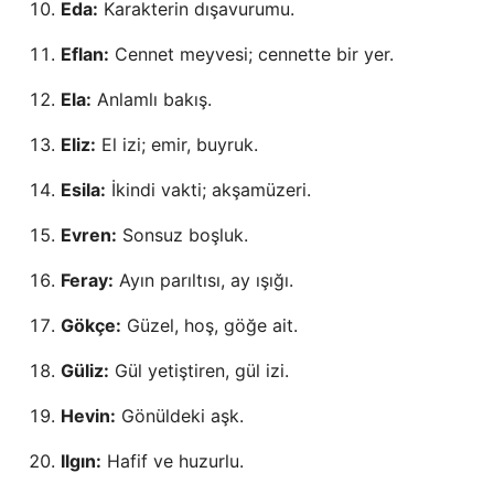
Eda:
Karakterin dışavurumu.
Eflan:
Cennet meyvesi; cennette bir yer.
Ela:
Anlamlı bakış.
Eliz:
El izi; emir, buyruk.
Esila:
İkindi vakti; akşamüzeri.
Evren:
Sonsuz boşluk.
Feray:
Ayın parıltısı, ay ışığı.
Gökçe:
Güzel, hoş, göğe ait.
Güliz:
Gül yetiştiren, gül izi.
Hevin:
Gönüldeki aşk.
Ilgın:
Hafif ve huzurlu.