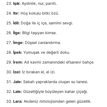
Işık:
Aydınlık, nur, parıltı.
Itır:
Hoş kokulu bitki özü.
İdil:
Doğa ile iç içe, samimi sevgi.
İlge:
Bilgi taşıyan kimse.
İmge:
Düşsel canlandırma.
İpek:
Yumuşak ve değerli doku.
İrem:
Ad kavmi zamanındaki efsanevi bahçe.
İzel:
İz bırakan el, el izi.
Jale:
Sabah yapraklarda oluşan su tanesi.
Lale:
Güzelliğiyle büyüleyen bahar çiçeği.
Lara:
Akdeniz mitolojisinden gelen güzellik.