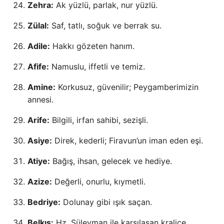
Zehra:
Ak yüzlü, parlak, nur yüzlü.
Zülal:
Saf, tatlı, soğuk ve berrak su.
Adile:
Hakkı gözeten hanım.
Afife:
Namuslu, iffetli ve temiz.
Amine:
Korkusuz, güvenilir; Peygamberimizin
annesi.
Arife:
Bilgili, irfan sahibi, sezişli.
Asiye:
Direk, kederli; Firavun’un iman eden eşi.
Atiye:
Bağış, ihsan, gelecek ve hediye.
Azize:
Değerli, onurlu, kıymetli.
Bedriye:
Dolunay gibi ışık saçan.
Belkıs:
Hz. Süleyman ile karşılaşan kraliçe.