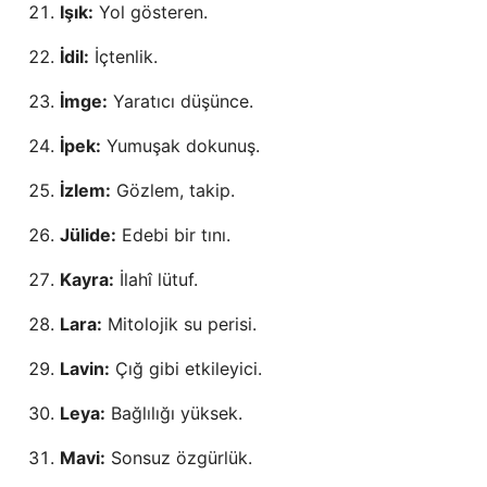
Işık:
Yol gösteren.
İdil:
İçtenlik.
İmge:
Yaratıcı düşünce.
İpek:
Yumuşak dokunuş.
İzlem:
Gözlem, takip.
Jülide:
Edebi bir tını.
Kayra:
İlahî lütuf.
Lara:
Mitolojik su perisi.
Lavin:
Çığ gibi etkileyici.
Leya:
Bağlılığı yüksek.
Mavi:
Sonsuz özgürlük.