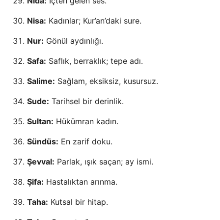
Nida:
İçten gelen ses.
Nisa:
Kadınlar; Kur’an’daki sure.
Nur:
Gönül aydınlığı.
Safa:
Saflık, berraklık; tepe adı.
Salime:
Sağlam, eksiksiz, kusursuz.
Sude:
Tarihsel bir derinlik.
Sultan:
Hükümran kadın.
Sündüs:
En zarif doku.
Şevval:
Parlak, ışık saçan; ay ismi.
Şifa:
Hastalıktan arınma.
Taha:
Kutsal bir hitap.