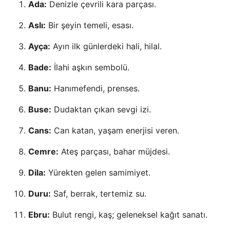
Ada:
Denizle çevrili kara parçası.
Aslı:
Bir şeyin temeli, esası.
Ayça:
Ayın ilk günlerdeki hali, hilal.
Bade:
İlahi aşkın sembolü.
Banu:
Hanımefendi, prenses.
Buse:
Dudaktan çıkan sevgi izi.
Cans:
Can katan, yaşam enerjisi veren.
Cemre:
Ateş parçası, bahar müjdesi.
Dila:
Yürekten gelen samimiyet.
Duru:
Saf, berrak, tertemiz su.
Ebru:
Bulut rengi, kaş; geleneksel kağıt sanatı.