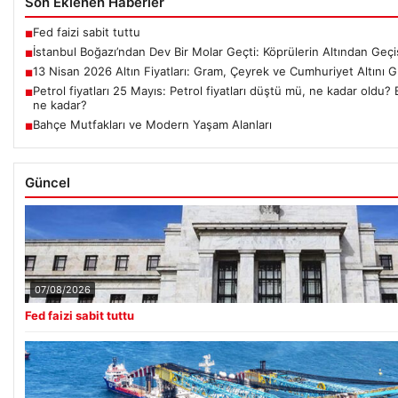
Son Eklenen Haberler
Fed faizi sabit tuttu
■
İstanbul Boğazı’ndan Dev Bir Molar Geçti: Köprülerin Altından Geçiş 
■
13 Nisan 2026 Altın Fiyatları: Gram, Çeyrek ve Cumhuriyet Altını 
■
Petrol fiyatları 25 Mayıs: Petrol fiyatları düştü mü, ne kadar oldu? B
■
ne kadar?
Bahçe Mutfakları ve Modern Yaşam Alanları
■
Güncel
07/08/2026
Fed faizi sabit tuttu