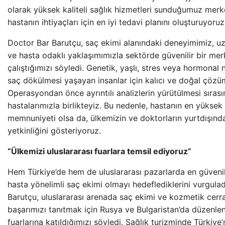
olarak yüksek kaliteli sağlık hizmetleri sunduğumuz merk
hastanın ihtiyaçları için en iyi tedavi planını oluşturuyoruz 
Doctor Bar Barutçu, saç ekimi alanındaki deneyimimiz,
ve hasta odaklı yaklaşımımızla sektörde güvenilir bir me
çalıştığımızı söyledi. Genetik, yaşlı, stres veya hormonal
saç dökülmesi yaşayan insanlar için kalıcı ve doğal çözü
Operasyondan önce ayrıntılı analizlerin yürütülmesi sıra
hastalarımızla birlikteyiz. Bu nedenle, hastanın en yüksek
memnuniyeti olsa da, ülkemizin ve doktorların yurtdışınd
yetkinliğini gösteriyoruz.
“Ülkemizi uluslararası fuarlara temsil ediyoruz”
Hem Türkiye’de hem de uluslararası pazarlarda en güvenilir
hasta yönelimli saç ekimi olmayı hedeflediklerini vurgul
Barutçu, uluslararası arenada saç ekimi ve kozmetik cerr
başarımızı tanıtmak için Rusya ve Bulgaristan’da düzenle
fuarlarına katıldığımızı söyledi. Sağlık turizminde Türkiy