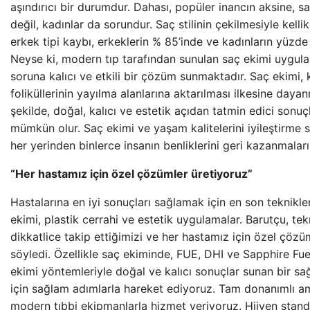
aşındırıcı bir durumdur. Dahası, popüler inancın aksine, s
değil, kadınlar da sorundur. Saç stilinin çekilmesiyle kelli
erkek tipi kaybı, erkeklerin % 85’inde ve kadınların yüzde 
Neyse ki, modern tıp tarafından sunulan saç ekimi uygula
soruna kalıcı ve etkili bir çözüm sunmaktadır. Saç ekimi, k
foliküllerinin yayılma alanlarına aktarılması ilkesine daya
şekilde, doğal, kalıcı ve estetik açıdan tatmin edici sonu
mümkün olur. Saç ekimi ve yaşam kalitelerini iyileştirme
her yerinden binlerce insanın benliklerini geri kazanmaları
“Her hastamız için özel çözümler üretiyoruz”
Hastalarına en iyi sonuçları sağlamak için en son teknikle
ekimi, plastik cerrahi ve estetik uygulamalar. Barutçu, tek
dikkatlice takip ettiğimizi ve her hastamız için özel çözüm
söyledi. Özellikle saç ekiminde, FUE, DHI ve Sapphire Fue 
ekimi yöntemleriyle doğal ve kalıcı sonuçlar sunan bir s
için sağlam adımlarla hareket ediyoruz. Tam donanımlı a
modern tıbbi ekipmanlarla hizmet veriyoruz. Hijyen stand