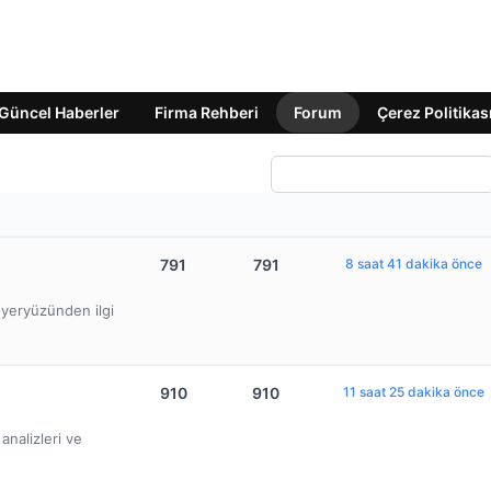
Güncel Haberler
Firma Rehberi
Forum
Çerez Politikas
791
791
8 saat 41 dakika önce
e yeryüzünden ilgi
910
910
11 saat 25 dakika önce
nalizleri ve