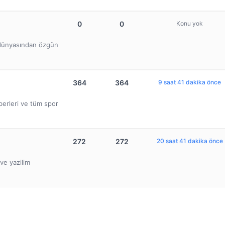
0
0
Konu yok
b dünyasından özgün
364
364
9 saat 41 dakika önce
berleri ve tüm spor
272
272
20 saat 41 dakika önce
ve yazilim