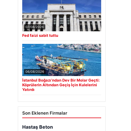
07/08/2026
Fed faizi sabit tuttu
06/08/2026
İstanbul Boğazı’ndan Dev Bir Molar Geçti:
Köprülerin Altından Geçiş İçin Kulelerini
Yatırdı
Son Eklenen Firmalar
Hastaş Beton