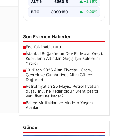
ALTIN
6660.6
▲ +2.59%
BTC
3099180
▲ +0.20%
Son Eklenen Haberler
Fed faizi sabit tuttu
■
İstanbul Boğazı’ndan Dev Bir Molar Geçti:
■
Köprülerin Altından Geçiş İçin Kulelerini
Yatırdı
13 Nisan 2026 Altın Fiyatları: Gram,
■
Çeyrek ve Cumhuriyet Altını Güncel
Değerleri
Petrol fiyatları 25 Mayıs: Petrol fiyatları
■
düştü mü, ne kadar oldu? Brent petrol
varil fiyatı ne kadar?
Bahçe Mutfakları ve Modern Yaşam
■
Alanları
Güncel