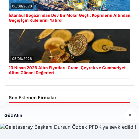
06/08/2026
İstanbul Boğazı’ndan Dev Bir Molar Geçti: Köprülerin Altından
Geçiş İçin Kulelerini Yatırdı
05/08/2026
13 Nisan 2026 Altın Fiyatları: Gram, Çeyrek ve Cumhuriyet
Altını Güncel Değerleri
Son Eklenen Firmalar
×
Göz Atın