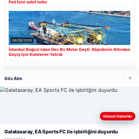
Fed faizi sabit tuttu
06/08/2026
İstanbul Boğazı’ndan Dev Bir Molar Geçti: Köprülerin Altından
Geçiş İçin Kulelerini Yatırdı
×
Göz Atın
Son Eklenen Firmalar
Web sitemizi nasıl kullandığınızı daha iyi anlayabilmek,
Güncel Haberler
deneyiminizi kişiselleştirmek ve geliştirmek amacıyla çerezler
kullanıyoruz.
Çerez Politikamız
Galatasaray, EA Sports FC ile işbirliğini duyurdu
Reddet
Kabul Et