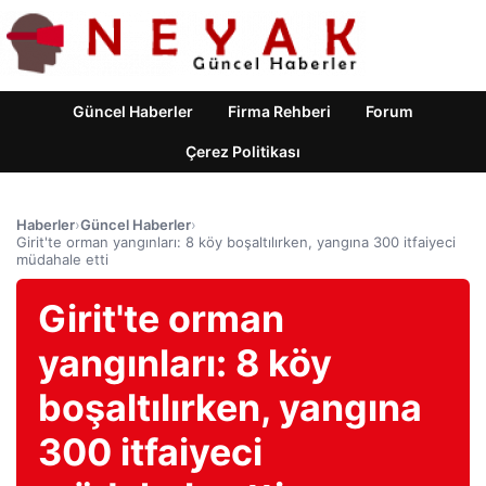
Güncel Haberler
Firma Rehberi
Forum
Çerez Politikası
Haberler
›
Güncel Haberler
›
Girit'te orman yangınları: 8 köy boşaltılırken, yangına 300 itfaiyeci
müdahale etti
Girit'te orman
yangınları: 8 köy
boşaltılırken, yangına
300 itfaiyeci