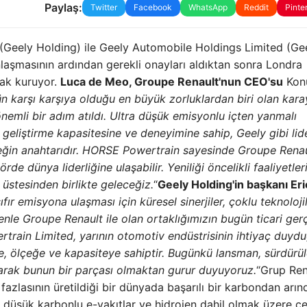
Paylaş:
Twitter
Facebook
WhatsApp
Reddit
Pinte
 (Geely Holding) ile Geely Automobile Holdings Limited (Ge
laşmasının ardından gerekli onayları aldıktan sonra Londra
rak kuruyor.
Luca de Meo, Groupe Renault'nun CEO'su
Kon
 karşı karşıya olduğu en büyük zorluklardan biri olan kara
önemli bir adım atıldı. Ultra düşük emisyonlu içten yanmalı
i geliştirme kapasitesine ve deneyimine sahip, Geely gibi lide
ceğin anahtarıdır. HORSE Powertrain sayesinde Groupe Renau
rde dünya liderliğine ulaşabilir. Yeniliği öncelikli faaliyetle
stesinden birlikte geleceğiz.
“
Geely Holding'in başkanı Eri
ır emisyona ulaşması için küresel sinerjiler, çoklu teknoloji
le Groupe Renault ile olan ortaklığımızın bugün ticari ger
rain Limited, yarının otomotiv endüstrisinin ihtiyaç duyd
 ölçeğe ve kapasiteye sahiptir. Bugünkü lansman, sürdürüle
larak bunun bir parçası olmaktan gurur duyuyoruz.
“Grup Ren
fazlasının üretildiği bir dünyada başarılı bir karbondan arı
, düşük karbonlu e-yakıtlar ve hidrojen dahil olmak üzere çeş