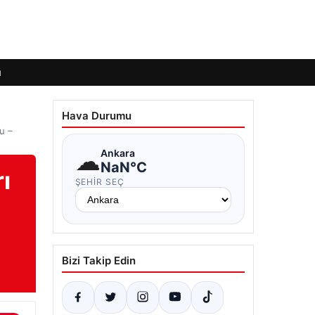
ı
Hava Durumu
u –
☁
Ankara
NaN°C
ı
ŞEHIR SEÇ
Bizi Takip Edin