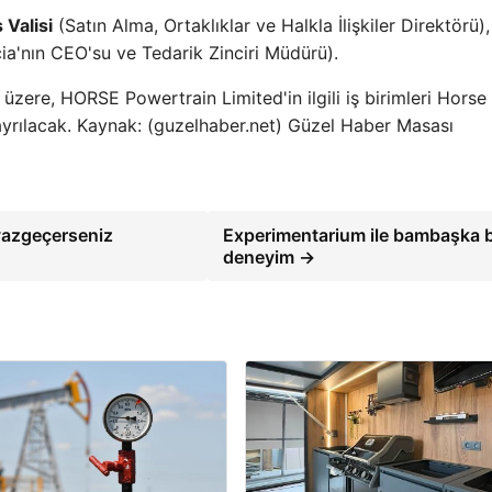
 Valisi
(Satın Alma, Ortaklıklar ve Halkla İlişkiler Direktörü)
a'nın CEO'su ve Tedarik Zinciri Müdürü).
üzere, HORSE Powertrain Limited'in ilgili iş birimleri Horse
ayrılacak. Kaynak: (guzelhaber.net) Güzel Haber Masası
 vazgeçerseniz
Experimentarium ile bambaşka b
deneyim →