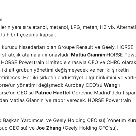
mi
tlerin yanı sıra etanol, metanol, LPG, metan, H2 vb. Alternati
rlü hibrit çözümü kapsar.
in kurucu hissedarları olan Groupe Renault ve Geely, HORSE
 stratejik atamalarını onayladı.
Mattia Giannini
HORSE Powe
HORSE Powertrain Limited'e sırasıyla CFO ve CHRO olara
 iki alt grubun yönetimi değişmeyecek ve her iki şirketin
tirilecek. Her iki şirketin endüstriyel bilgi birikimini ve varlık
 Horse'un yönetimi değişmedi: Aurobay CEO'su
Wang'ı
Horse'un CEO'su
Patrice Haettel
Görevine Madrid'deki (İspa
dan Matias Giannini'ye rapor verecek. HORSE Powertrain
 Başkan Yardımcısı ve Geely Holding CEO'su) Yönetim Kur
oup CEO'su) ve
Joe Zhang
(Geely Holding CFO'su).