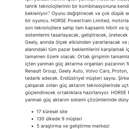
tahrik teknolojilerinin bir kombinasyonuna kendi
bekleniyor.” Oyunu değiştirecek ve çok düşük em
bir oyuncu. HORSE Powertrain Limited, motorlar,
son teknolojilere sahip tam kapsamlı hibrit ve i
sistemlerini tasarlayacak, geliştirecek, üretec
Geely, anında ölçek etkisinden yararlanacak ve pa
alanındaki tüm pazar beklentilerini karşılamak içi
tamamen özerk olacak. Ortak girişimin tamamlay
içten yanmalı güç aktarma organları pazarının 
Renault Group, Geely Auto, Volvo Cars, Proton,
tedarik edecek. Endüstriyel müşteri sayısı. Şirke
çalışarak onları güç aktarım teknolojilerinde u
güçlendirecek ortaklıklara hazırlanıyor. HORSE 
yanmalı güç aktarım sistemi çözümlerinde dünya 
17 küresel site
130 ülkede 9 müşteri
5 araştırma ve geliştirme merkezi