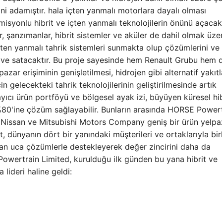
ni adamıştır. hala içten yanmalı motorlara dayalı olması
isyonlu hibrit ve içten yanmalı teknolojilerin önünü açacak
 şanzımanlar, hibrit sistemler ve aküler de dahil olmak üze
çten yanmalı tahrik sistemleri sunmakta olup çözümlerini ve
ek ve satacaktır. Bu proje sayesinde hem Renault Grubu hem 
zar erişiminin genişletilmesi, hidrojen gibi alternatif yakıtl
n gelecekteki tahrik teknolojilerinin geliştirilmesinde artık
ıcı ürün portföyü ve bölgesel ayak izi, büyüyen küresel hib
%80'ine çözüm sağlayabilir. Bunların arasında HORSE Powert
 Nissan ve Mitsubishi Motors Company geniş bir ürün yelpa
t, dünyanın dört bir yanındaki müşterileri ve ortaklarıyla bir
çtan uca çözümlerle destekleyerek değer zincirini daha da
Powertrain Limited, kurulduğu ilk günden bu yana hibrit ve
lideri haline geldi: