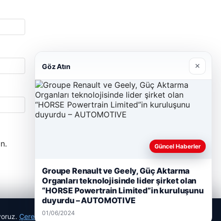
×
Göz Atın
n.
Güncel Haberler
Groupe Renault ve Geely, Güç Aktarma
Organları teknolojisinde lider şirket olan
“HORSE Powertrain Limited”in kuruluşunu
duyurdu – AUTOMOTIVE
01/06/2024
ıyoruz.
Çerez Politikamız
Reddet
Kabul Et