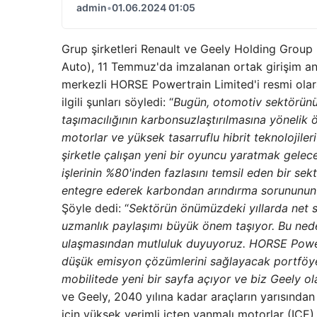
admin
•
01.06.2024 01:05
Grup şirketleri Renault ve Geely Holding Group
Auto), 11 Temmuz'da imzalanan ortak girişim an
merkezli HORSE Powertrain Limited'i resmi ola
ilgili şunları söyledi: “
Bugün, otomotiv sektörünün
taşımacılığının karbonsuzlaştırılmasına yönelik 
motorlar ve yüksek tasarruflu hibrit teknolojiler
şirketle çalışan yeni bir oyuncu yaratmak gele
işlerinin %80'inden fazlasını temsil eden bir sektö
entegre ederek karbondan arındırma sorununun ü
Şöyle dedi: “
Sektörün önümüzdeki yıllarda net sıf
uzmanlık paylaşımı büyük önem taşıyor. Bu neden
ulaşmasından mutluluk duyuyoruz. HORSE Powert
düşük emisyon çözümlerini sağlayacak portföye,
mobilitede yeni bir sayfa açıyor ve biz Geely o
ve Geely, 2040 yılına kadar araçların yarısından 
için yüksek verimli içten yanmalı motorlar (ICE)