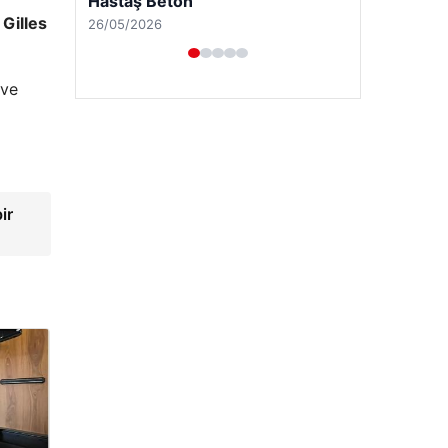
,
Gilles
 ve
ir
Enes Kaplan Avukatlık Bürosu
28/04/2026