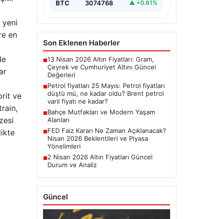
BTC
3074768
▲ +0.61%
 yeni
re en
Son Eklenen Haberler
de
13 Nisan 2026 Altın Fiyatları: Gram,
■
Çeyrek ve Cumhuriyet Altını Güncel
ar
Değerleri
Petrol fiyatları 25 Mayıs: Petrol fiyatları
■
düştü mü, ne kadar oldu? Brent petrol
rit ve
varil fiyatı ne kadar?
rain,
Bahçe Mutfakları ve Modern Yaşam
■
zesi
Alanları
FED Faiz Kararı Ne Zaman Açıklanacak?
likte
■
Nisan 2026 Beklentileri ve Piyasa
Yönelimleri
2 Nisan 2026 Altın Fiyatları Güncel
■
Durum ve Analiz
Güncel