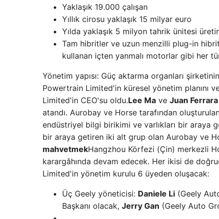
Yaklaşık 19.000 çalışan
Yıllık cirosu yaklaşık 15 milyar euro
Yılda yaklaşık 5 milyon tahrik ünitesi üreti
Tam hibritler ve uzun menzilli plug-in hibri
kullanan içten yanmalı motorlar gibi her tü
Yönetim yapısı: Güç aktarma organları şirketin
Powertrain Limited'in küresel yönetim planını ve
Limited'in CEO'su oldu.
Lee Ma
ve
Juan Ferrara
atandı. Aurobay ve Horse tarafından oluşturulan
endüstriyel bilgi birikimi ve varlıkları bir araya ge
bir araya getiren iki alt grup olan Aurobay ve
mahvetmek
Hangzhou Körfezi (Çin) merkezli 
karargâhında devam edecek. Her ikisi de doğru
Limited'in yönetim kurulu 6 üyeden oluşacak:
Üç Geely yöneticisi:
Daniele Li
(Geely Auto
Başkanı olacak,
Jerry Gan
(Geely Auto Gr