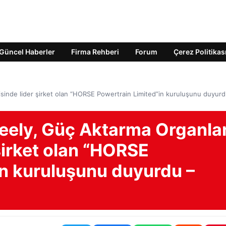
Güncel Haberler
Firma Rehberi
Forum
Çerez Politikas
sinde lider şirket olan “HORSE Powertrain Limited”in kuruluşunu duyurd
eely, Güç Aktarma Organlar
 şirket olan “HORSE
in kuruluşunu duyurdu –