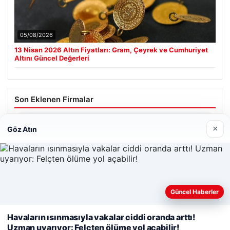
05/08/2026
13 Nisan 2026 Altın Fiyatları: Gram, Çeyrek ve Cumhuriyet
Altını Güncel Değerleri
Son Eklenen Firmalar
Enes Kaplan Avukatlık Bürosu
×
Göz Atın
28/04/2026
Güncel Haberler
Web sitemizi nasıl kullandığınızı daha iyi anlayabilmek,
deneyiminizi kişiselleştirmek ve geliştirmek amacıyla çerezler
Havaların ısınmasıyla vakalar ciddi oranda arttı!
© 2026 Neyak Güncel Haber Portalı
kullanıyoruz.
Çerez Politikamız
Uzman uyarıyor: Felçten ölüme yol açabilir!