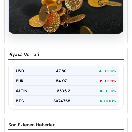
05.08.2026
13 Nisan 2026 Altın Fiyatları: Gram,
Piyasa Verileri
Çeyrek ve Cumhuriyet Altını Güncel
Değerleri
USD
47.60
▲ +0.06%
Altın piyasalarında yaşanan gelişmeler, özellikle ABD ile
İran arasındaki barış görüşmelerine bağlı olarak
EUR
54.97
▼ -0.09%
yatırımcıların…
ALTIN
6506.2
▲ +0.16%
BTC
3074768
▲ +0.61%
Son Eklenen Haberler