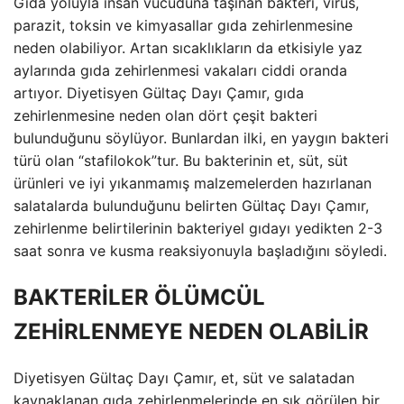
Gıda yoluyla insan vücuduna taşınan bakteri, virüs,
parazit, toksin ve kimyasallar gıda zehirlenmesine
neden olabiliyor. Artan sıcaklıkların da etkisiyle yaz
aylarında gıda zehirlenmesi vakaları ciddi oranda
artıyor. Diyetisyen Gültaç Dayı Çamır, gıda
zehirlenmesine neden olan dört çeşit bakteri
bulunduğunu söylüyor. Bunlardan ilki, en yaygın bakteri
türü olan “stafilokok”tur. Bu bakterinin et, süt, süt
ürünleri ve iyi yıkanmamış malzemelerden hazırlanan
salatalarda bulunduğunu belirten Gültaç Dayı Çamır,
zehirlenme belirtilerinin bakteriyel gıdayı yedikten 2-3
saat sonra ve kusma reaksiyonuyla başladığını söyledi.
BAKTERİLER ÖLÜMCÜL
ZEHİRLENMEYE NEDEN OLABİLİR
Diyetisyen Gültaç Dayı Çamır, et, süt ve salatadan
kaynaklanan gıda zehirlenmelerinde en sık görülen bir