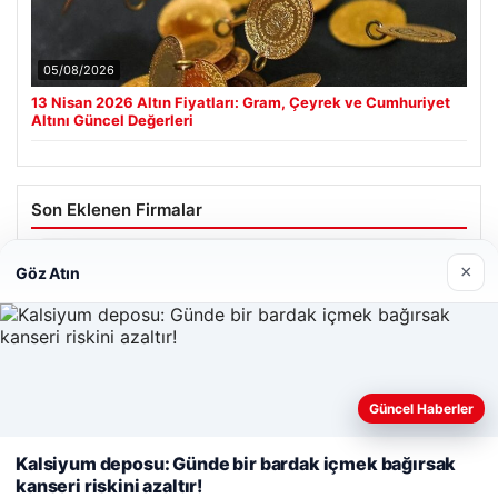
05/08/2026
13 Nisan 2026 Altın Fiyatları: Gram, Çeyrek ve Cumhuriyet
Altını Güncel Değerleri
Son Eklenen Firmalar
Enes Kaplan Avukatlık Bürosu
×
Göz Atın
28/04/2026
Güncel Haberler
Web sitemizi nasıl kullandığınızı daha iyi anlayabilmek,
deneyiminizi kişiselleştirmek ve geliştirmek amacıyla çerezler
Kalsiyum deposu: Günde bir bardak içmek bağırsak
© 2026 Neyak Güncel Haber Portalı
kullanıyoruz.
Çerez Politikamız
kanseri riskini azaltır!