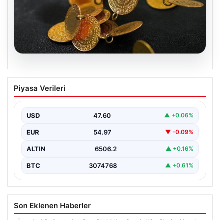
05.08.2026
13 Nisan 2026 Altın Fiyatları: Gram,
Piyasa Verileri
Çeyrek ve Cumhuriyet Altını Güncel
Değerleri
USD
47.60
▲ +0.06%
Altın piyasalarında yaşanan gelişmeler, özellikle ABD ile
İran arasındaki barış görüşmelerine bağlı olarak
EUR
54.97
▼ -0.09%
yatırımcıların…
ALTIN
6506.2
▲ +0.16%
BTC
3074768
▲ +0.61%
Son Eklenen Haberler