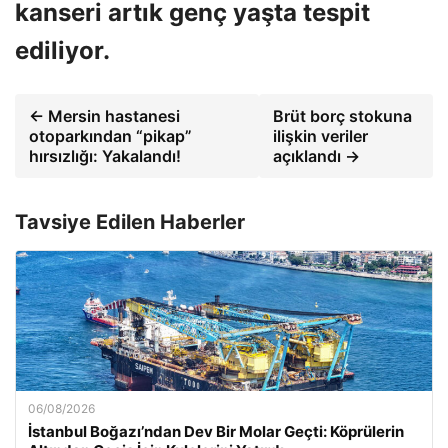
kanseri artık genç yaşta tespit
ediliyor.
← Mersin hastanesi
Brüt borç stokuna
otoparkından “pikap”
ilişkin veriler
hırsızlığı: Yakalandı!
açıklandı →
Tavsiye Edilen Haberler
06/08/2026
İstanbul Boğazı’ndan Dev Bir Molar Geçti: Köprülerin