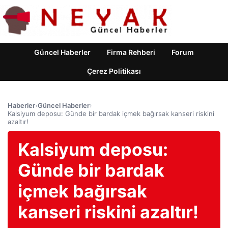
Güncel Haberler
Firma Rehberi
Forum
Çerez Politikası
Haberler
›
Güncel Haberler
›
Kalsiyum deposu: Günde bir bardak içmek bağırsak kanseri riskini
azaltır!
Kalsiyum deposu:
Günde bir bardak
içmek bağırsak
kanseri riskini azaltır!