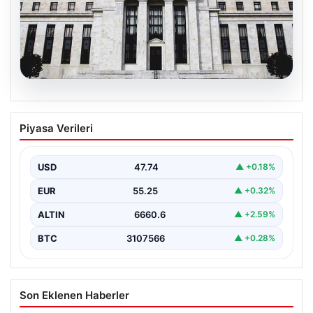
07.08.2026
Fed faizi sabit tuttu
Piyasa Verileri
USD
47.74
▲ +0.18%
EUR
55.25
▲ +0.32%
ALTIN
6660.6
▲ +2.59%
BTC
3107566
▲ +0.28%
Son Eklenen Haberler