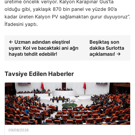
üretime öncelik veriyor. Kalyon Karapınar Gus’ta
olduğu gibi, yaklaşık 870 bin panel ve yüzde 90’a
kadar üreten Kalyon PV sağlamaktan gurur duyuyoruz”.
İfadesini yaptı.
← Uzman adından eleştirel
Beşiktaş son
uyarı: Kol ve bacaktaki ani ağrı
dakika Surlotta
hayatı tehdit edebilir!
açıklaması! →
Tavsiye Edilen Haberler
09/08/2026