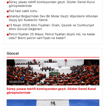
Süreç yasası teklifi komisyondan geçti. Gözler Genel Kurul
■
görüşmelerinde
Fed faizi sabit tuttu
■
İstanbul Boğazı’ndan Dev Bir Molar Geçti: Köprülerin Altından
■
Geçiş İçin Kulelerini Yatırdı
13 Nisan 2026 Altın Fiyatları: Gram, Çeyrek ve Cumhuriyet
■
Altını Güncel Değerleri
Petrol fiyatları 25 Mayıs: Petrol fiyatları düştü mü, ne kadar
■
oldu? Brent petrol varil fiyatı ne kadar?
Güncel
09/08/2026
Süreç yasası teklifi komisyondan geçti. Gözler Genel Kurul
görüşmelerinde