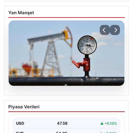
Yan Manşet
05.08.2026
Petrol fiyatları 25 Mayıs: Petrol fiyatları
Piyasa Verileri
düştü mü, ne kadar oldu? Brent petrol
varil fiyatı ne kadar?
USD
47.58
▲ +0.10%