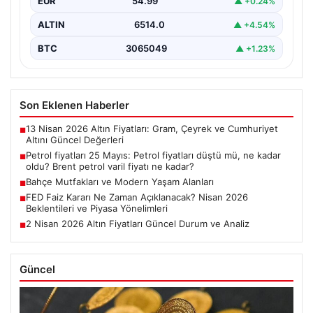
EUR
54.99
▲ +0.24%
ALTIN
6514.0
▲ +4.54%
BTC
3065049
▲ +1.23%
Son Eklenen Haberler
13 Nisan 2026 Altın Fiyatları: Gram, Çeyrek ve Cumhuriyet
■
Altını Güncel Değerleri
Petrol fiyatları 25 Mayıs: Petrol fiyatları düştü mü, ne kadar
■
oldu? Brent petrol varil fiyatı ne kadar?
Bahçe Mutfakları ve Modern Yaşam Alanları
■
FED Faiz Kararı Ne Zaman Açıklanacak? Nisan 2026
■
Beklentileri ve Piyasa Yönelimleri
2 Nisan 2026 Altın Fiyatları Güncel Durum ve Analiz
■
Güncel