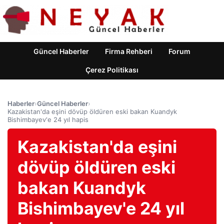
Güncel Haberler
Firma Rehberi
Forum
Çerez Politikası
Haberler
›
Güncel Haberler
›
Kazakistan'da eşini dövüp öldüren eski bakan Kuandyk
Bishimbayev'e 24 yıl hapis
Kazakistan'da eşini
dövüp öldüren eski
bakan Kuandyk
Bishimbayev'e 24 yıl