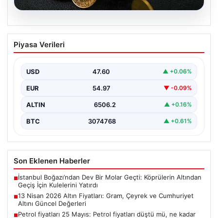
05.08.2026
13 Nisan 2026 Altın Fiyatları: Gram,
Piyasa Verileri
Çeyrek ve Cumhuriyet Altını Güncel
Değerleri
USD
47.60
▲ +0.06%
Altın piyasalarında yaşanan gelişmeler, özellikle ABD ile
İran arasındaki barış görüşmelerine bağlı olarak
EUR
54.97
▼ -0.09%
yatırımcıların…
ALTIN
6506.2
▲ +0.16%
BTC
3074768
▲ +0.61%
Son Eklenen Haberler
İstanbul Boğazı’ndan Dev Bir Molar Geçti: Köprülerin Altından
■
Geçiş İçin Kulelerini Yatırdı
13 Nisan 2026 Altın Fiyatları: Gram, Çeyrek ve Cumhuriyet
■
Altını Güncel Değerleri
Petrol fiyatları 25 Mayıs: Petrol fiyatları düştü mü, ne kadar
■