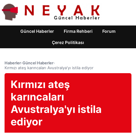
Güncel Haberler
Firma Rehberi
Forum
Çerez Politikası
Haberler
›
Güncel Haberler
›
Kırmızı ateş karıncaları Avustralya'yı istila ediyor
Kırmızı ateş
karıncaları
Avustralya'yı istila
ediyor