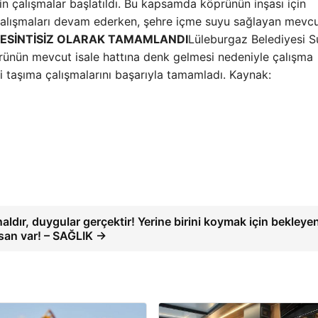
in çalışmalar başlatıldı. Bu kapsamda köprünün inşası için
 çalışmaları devam ederken, şehre içme suyu sağlayan mevcu
KESİNTİSİZ OLARAK TAMAMLANDI
Lüleburgaz Belediyesi S
rünün mevcut isale hattına denk gelmesi nedeniyle çalışma
ki taşıma çalışmalarını başarıyla tamamladı. Kaynak:
naldır, duygular gerçektir! Yerine birini koymak için bekleye
nsan var! – SAĞLIK →