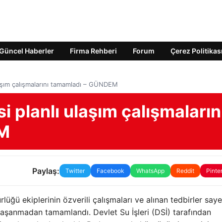
Güncel Haberler
Firma Rehberi
Forum
Çerez Politikas
laşım çalışmalarını tamamladı – GÜNDEM
i planlı ulaşım çalışmaların
M
Paylaş:
Twitter
Facebook
WhatsApp
Reddit
Pinte
ğü ekiplerinin özverili çalışmaları ve alınan tedbirler say
 yaşanmadan tamamlandı. Devlet Su İşleri (DSİ) tarafından