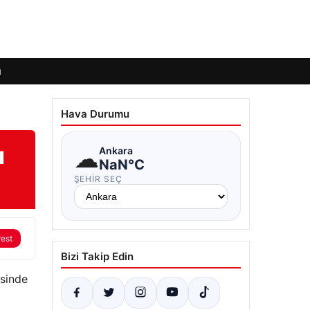
ı
Hava Durumu
ı
☁
Ankara
NaN°C
ŞEHIR SEÇ
rest
Bizi Takip Edin
esinde