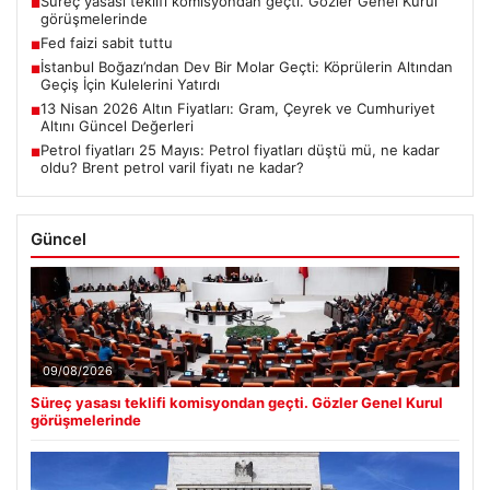
Süreç yasası teklifi komisyondan geçti. Gözler Genel Kurul
■
görüşmelerinde
Fed faizi sabit tuttu
■
İstanbul Boğazı’ndan Dev Bir Molar Geçti: Köprülerin Altından
■
Geçiş İçin Kulelerini Yatırdı
13 Nisan 2026 Altın Fiyatları: Gram, Çeyrek ve Cumhuriyet
■
Altını Güncel Değerleri
Petrol fiyatları 25 Mayıs: Petrol fiyatları düştü mü, ne kadar
■
oldu? Brent petrol varil fiyatı ne kadar?
Güncel
09/08/2026
Süreç yasası teklifi komisyondan geçti. Gözler Genel Kurul
görüşmelerinde