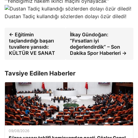
''Yendiğimiz hakem ikinci maçını oynayacak''
Dustan Tadiç kullandığı sözlerden dolayı özür diledi!
← Eğitimin
İlkay Gündoğan:
taçlandırdığı başarı
“Fırsatları iyi
tuvallere yansıdı:
değerlendirdik” – Son
KÜLTÜR VE SANAT
Dakika Spor Haberleri →
Tavsiye Edilen Haberler
09/08/2026
Süreç yasası teklifi komisyondan geçti. Gözler Genel