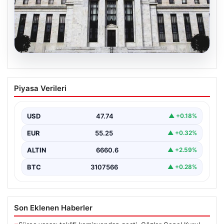
07.08.2026
Fed faizi sabit tuttu
Piyasa Verileri
USD
47.74
▲ +0.18%
EUR
55.25
▲ +0.32%
ALTIN
6660.6
▲ +2.59%
BTC
3107566
▲ +0.28%
Son Eklenen Haberler