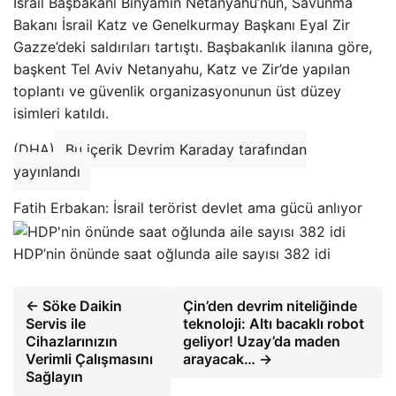
İsrail Başbakanı Binyamin Netanyahu’nun, Savunma
Bakanı İsrail Katz ve Genelkurmay Başkanı Eyal Zir
Gazze’deki saldırıları tartıştı. Başbakanlık ilanına göre,
başkent Tel Aviv Netanyahu, Katz ve Zir’de yapılan
toplantı ve güvenlik organizasyonunun üst düzey
isimleri katıldı.
(DHA)
Bu içerik Devrim Karaday tarafından
yayınlandı
Fatih Erbakan: İsrail terörist devlet ama gücü anlıyor
HDP’nin önünde saat oğlunda aile sayısı 382 idi
← Söke Daikin
Çin’den devrim niteliğinde
Servis ile
teknoloji: Altı bacaklı robot
Cihazlarınızın
geliyor! Uzay’da maden
Verimli Çalışmasını
arayacak… →
Sağlayın