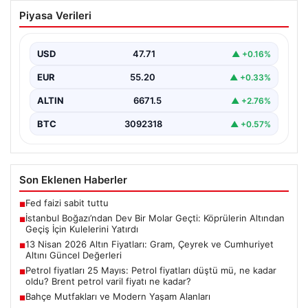
İstanbul Boğazı’ndan Dev Bir Molar
Piyasa Verileri
Geçti: Köprülerin Altından Geçiş İçin
Kulelerini Yatırdı
USD
47.71
▲ +0.16%
İstanbul Boğazı, dün büyük bir denizcilik etkinliğine
tanıklık etti. Dünyanın üçüncü büyük yarı batık…
EUR
55.20
▲ +0.33%
ALTIN
6671.5
▲ +2.76%
BTC
3092318
▲ +0.57%
Son Eklenen Haberler
Fed faizi sabit tuttu
■
İstanbul Boğazı’ndan Dev Bir Molar Geçti: Köprülerin Altından
■
Geçiş İçin Kulelerini Yatırdı
13 Nisan 2026 Altın Fiyatları: Gram, Çeyrek ve Cumhuriyet
■
Altını Güncel Değerleri
Petrol fiyatları 25 Mayıs: Petrol fiyatları düştü mü, ne kadar
■
oldu? Brent petrol varil fiyatı ne kadar?
Bahçe Mutfakları ve Modern Yaşam Alanları
■