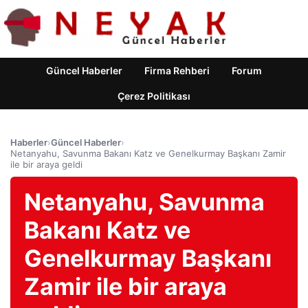
Güncel Haberler
Firma Rehberi
Forum
Çerez Politikası
Haberler
›
Güncel Haberler
›
Netanyahu, Savunma Bakanı Katz ve Genelkurmay Başkanı Zamir
ile bir araya geldi
Netanyahu, Savunma
Bakanı Katz ve
Genelkurmay Başkanı
Zamir ile bir araya