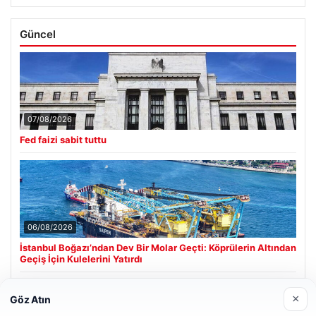
Güncel
07/08/2026
Fed faizi sabit tuttu
06/08/2026
İstanbul Boğazı’ndan Dev Bir Molar Geçti: Köprülerin Altından
Geçiş İçin Kulelerini Yatırdı
×
Göz Atın
Son Eklenen Firmalar