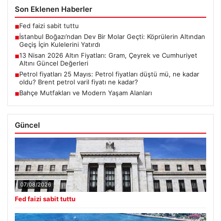
Son Eklenen Haberler
Fed faizi sabit tuttu
■
İstanbul Boğazı’ndan Dev Bir Molar Geçti: Köprülerin Altından
■
Geçiş İçin Kulelerini Yatırdı
13 Nisan 2026 Altın Fiyatları: Gram, Çeyrek ve Cumhuriyet
■
Altını Güncel Değerleri
Petrol fiyatları 25 Mayıs: Petrol fiyatları düştü mü, ne kadar
■
oldu? Brent petrol varil fiyatı ne kadar?
Bahçe Mutfakları ve Modern Yaşam Alanları
■
Güncel
07/08/2026
Fed faizi sabit tuttu