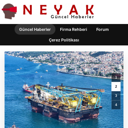
Güncel Haberler
Firma Rehberi
Forum
Çerez Politikası
FED
Faiz
Kararı
1
Ne
Zaman
2
Açıklanacak?
3
Nisan
2026
4
Beklentileri
ve
Piyasa