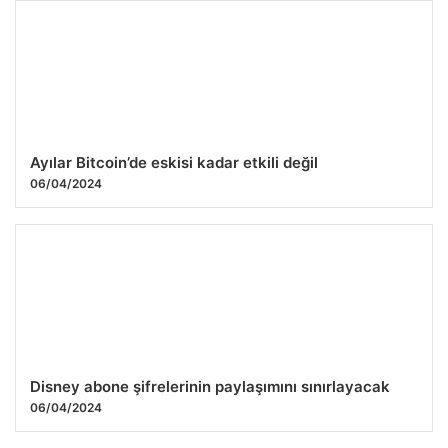
Bu hafta sonu sınav var mı? 25-26 Temmuz 2026 hangi
sınavlar var?
25.07.2026 11:44
Ayılar Bitcoin’de eskisi kadar etkili değil
06/04/2024
Disney abone şifrelerinin paylaşımını sınırlayacak
06/04/2024