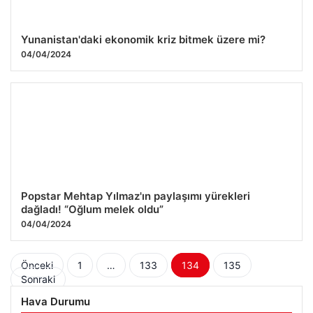
Yunanistan'daki ekonomik kriz bitmek üzere mi?
04/04/2024
Popstar Mehtap Yılmaz'ın paylaşımı yürekleri
dağladı! “Oğlum melek oldu”
04/04/2024
Yazı
Önceki
1
…
133
134
135
Sonraki
sayfalaması
Hava Durumu