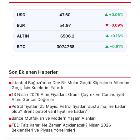
Değerleri
USD
47.60
▲ +0.06%
Altın piyasalarında yaşanan gelişmeler, özellikle ABD ile
İran arasındaki barış görüşmelerine bağlı olarak
EUR
54.97
▼ -0.09%
yatırımcıların…
ALTIN
6506.2
▲ +0.16%
BTC
3074768
▲ +0.61%
Son Eklenen Haberler
İstanbul Boğazı’ndan Dev Bir Molar Geçti: Köprülerin Altından
■
Geçiş İçin Kulelerini Yatırdı
13 Nisan 2026 Altın Fiyatları: Gram, Çeyrek ve Cumhuriyet
■
Altını Güncel Değerleri
Petrol fiyatları 25 Mayıs: Petrol fiyatları düştü mü, ne kadar
■
oldu? Brent petrol varil fiyatı ne kadar?
Bahçe Mutfakları ve Modern Yaşam Alanları
■
FED Faiz Kararı Ne Zaman Açıklanacak? Nisan 2026
■
Beklentileri ve Piyasa Yönelimleri