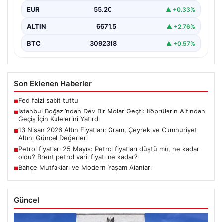
tanıklık etti. Dünyanın üçüncü büyük yarı batık…
EUR
55.20
▲ +0.33%
ALTIN
6671.5
▲ +2.76%
BTC
3092318
▲ +0.57%
Son Eklenen Haberler
Fed faizi sabit tuttu
■
İstanbul Boğazı’ndan Dev Bir Molar Geçti: Köprülerin Altından
■
Geçiş İçin Kulelerini Yatırdı
13 Nisan 2026 Altın Fiyatları: Gram, Çeyrek ve Cumhuriyet
■
Altını Güncel Değerleri
Petrol fiyatları 25 Mayıs: Petrol fiyatları düştü mü, ne kadar
■
oldu? Brent petrol varil fiyatı ne kadar?
Bahçe Mutfakları ve Modern Yaşam Alanları
■
Güncel