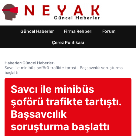
Güncel Haberler
Firma Rehberi
Forum
Çerez Politikası
Haberler
›
Güncel Haberler
›
Savcı ile minibüs şoförü trafikte tartıştı. Başsavcılık soruşturma
başlattı
Savcı ile minibüs
şoförü trafikte tartıştı.
Başsavcılık
soruşturma başlattı