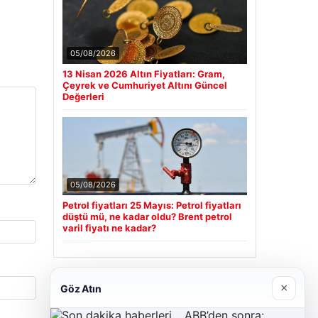
05/08/2026
13 Nisan 2026 Altın Fiyatları: Gram,
Çeyrek ve Cumhuriyet Altını Güncel
Değerleri
05/08/2026
Petrol fiyatları 25 Mayıs: Petrol fiyatları
düştü mü, ne kadar oldu? Brent petrol
varil fiyatı ne kadar?
Son Eklenen Firmalar
×
Göz Atın