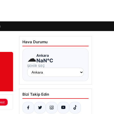
ı
Hava Durumu
☁
Ankara
NaN°C
ŞEHIR SEÇ
Bizi Takip Edin
rest