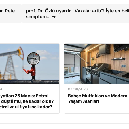
an Pete
prof. Dr. Özlü uyardı: “Vakalar arttı”! İşte en bel
semptom… →
26
04/08/2026
iyatları 25 Mayıs: Petrol
Bahçe Mutfakları ve Modern
rı düştü mü, ne kadar oldu?
Yaşam Alanları
trol varil fiyatı ne kadar?