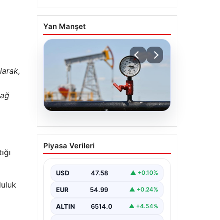
Yan Manşet
larak,
 ağ
05.08.2026
Petrol fiyatları 25 Mayıs:
Piyasa Verileri
Petrol fiyatları düştü mü,
ığı
ne kadar oldu? Brent
petrol varil fiyatı ne
USD
47.58
▲ +0.10%
kadar?
luluk
EUR
54.99
▲ +0.24%
ALTIN
6514.0
▲ +4.54%