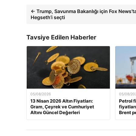
← Trump, Savunma Bakanlığı için Fox News’t
Hegseth’i seçti
Tavsiye Edilen Haberler
05/08/2026
05/08/20
13 Nisan 2026 Altın Fiyatları:
Petrol f
Gram, Çeyrek ve Cumhuriyet
fiyatla
Altını Güncel Değerleri
Brent pe