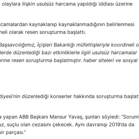
olaylara ilişkin usulsüz harcama yapıldığı iddiası üzerine
harcamalardan kaynaklanıp kaynaklanmadığının belirlenmesi
ineli olarak resen soruşturma başlattı.
Başsavcılığımız, İçişleri Bakanlığı müfettişleriyle koordineli o
klerde düzenlediği bazı etkinliklerle ilgili usulsüz harcamalar
erine resen soruşturma başlatmıştır. haber siteleri ve sosyal
diyesi’nin düzenlediği konserler hakkında soruşturma başlatt
a yapan ABB Başkanı Mansur Yavaş, şunları söyledi: “Sorum
z, suçlu olan cezasını çekecek. Aynı davranışı 2019’da da
ir parçası.”