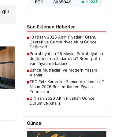
BTC
3065049
▲ +1.23%
irgin
Son Eklenen Haberler
13 Nisan 2026 Altın Fiyatları: Gram,
■
Çeyrek ve Cumhuriyet Altını Güncel
Değerleri
Petrol fiyatları 25 Mayıs: Petrol fiyatları
■
düştü mü, ne kadar oldu? Brent petrol
varil fiyatı ne kadar?
Bahçe Mutfakları ve Modern Yaşam
■
Alanları
FED Faiz Kararı Ne Zaman Açıklanacak?
■
Nisan 2026 Beklentileri ve Piyasa
Yönelimleri
2 Nisan 2026 Altın Fiyatları Güncel
■
Durum ve Analiz
Güncel