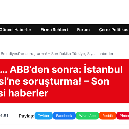
Güncel Haberler
Firma Rehberi
Forum
Çerez Politikas
Belediyesi’ne soruşturma! – Son Dakika Türkiye, Siyasi haberler
… ABB’den sonra: İstanbul
si’ne soruşturma! – Son
si haberler
Paylaş:
01:51
Twitter
Facebook
WhatsApp
Reddit
Pinte