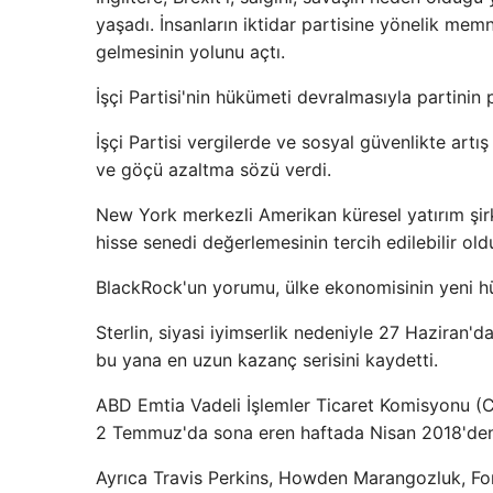
yaşadı. İnsanların iktidar partisine yönelik memnu
gelmesinin yolunu açtı.
İşçi Partisi'nin hükümeti devralmasıyla partinin p
İşçi Partisi vergilerde ve sosyal güvenlikte art
ve göçü azaltma sözü verdi.
New York merkezli Amerikan küresel yatırım şirk
hisse senedi değerlemesinin tercih edilebilir ol
BlackRock'un yorumu, ülke ekonomisinin yeni h
Sterlin, siyasi iyimserlik nedeniyle 27 Haziran
bu yana en uzun kazanç serisini kaydetti.
ABD Emtia Vadeli İşlemler Ticaret Komisyonu (CFT
2 Temmuz'da sona eren haftada Nisan 2018'den 
Ayrıca Travis Perkins, Howden Marangozluk, Forter