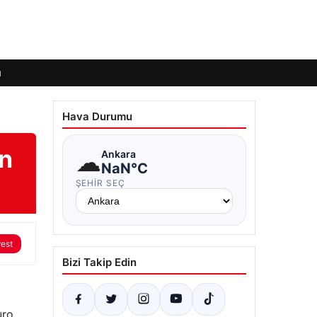
ı
Hava Durumu
en
☁
Ankara
NaN°C
ŞEHIR SEÇ
rest
Bizi Takip Edin
uro