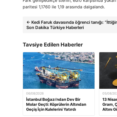
Fark genişledikçe sterlin, euro karşısında yukarı
paritesi 1,1760 ile 1,19 arasında dalgalandı.
← Kedi Faruk davasında öğrenci tanığı: “İttiğ
Son Dakika Türkiye Haberleri
Tavsiye Edilen Haberler
06/08/2026
05/08/20
İstanbul Boğazı’ndan Dev Bir
13 Nisan
Molar Geçti: Köprülerin Altından
Gram, 
Geçiş İçin Kulelerini Yatırdı
Altını 