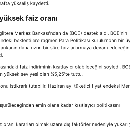
hafta yükseliş kaydetti.
yüksek faiz oranı
İngiltere Merkez Bankası'ndan da (BOE) destek aldı. BOE'nin
ndeki beklentilere rağmen Para Politikası Kurulu'ndan bir üy
bankanın daha uzun bir süre faiz artırmaya devam edeceğin
i.
ndaki faiz indiriminin kısıtlayıcı olabileceğini söyledi. BOE
n yüksek seviyesi olan %5,25'te tuttu.
onu istikrarlı tutabilir. Haziran ayı tüketici fiyat endeksi Me
üşürüleceğinden emin olana kadar kısıtlayıcı politikasını
 oranı kararları olmak üzere dış faktörler nedeniyle yukarı