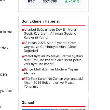
BTC
3074768
▲ +0.61%
Son Eklenen Haberler
İstanbul Boğazı’ndan Dev Bir Molar
■
artırma
Geçti: Köprülerin Altından Geçiş İçin
Kulelerini Yatırdı
13 Nisan 2026 Altın Fiyatları: Gram,
■
Çeyrek ve Cumhuriyet Altını Güncel
e'deki
Değerleri
Petrol fiyatları 25 Mayıs: Petrol fiyatları
■
düştü mü, ne kadar oldu? Brent petrol
varil fiyatı ne kadar?
Bahçe Mutfakları ve Modern Yaşam
■
Alanları
'den
FED Faiz Kararı Ne Zaman Açıklanacak?
■
Nisan 2026 Beklentileri ve Piyasa
Yönelimleri
yonları
Güncel
n