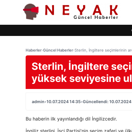
Haberler
›
Güncel Haberler
›
Sterlin, İngiltere seçimlerinin 
Sterlin, İngiltere se
yüksek seviyesine ul
admin
•
10.07.2024 14:35
•
Güncellendi: 10.07.2024
Bu haberin ilk yayınlandığı dil İngilizcedir.
İngiliz sterlini, İşçi Partisi'nin seçim zaferi ve ü