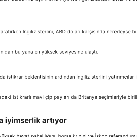
ratırken İngiliz sterlini, ABD doları karşısında neredeyse bi
an'dan bu yana en yüksek seviyesine ulaştı.
a istikrar beklentisinin ardından İngiliz sterlini yatırımcılar 
adaki istikrarlı mavi çip payları da Britanya seçimleriyle birli
a iyimserlik artıyor
u yüksek hayat pahalılığını, borsa krizini ve İskoç referandu