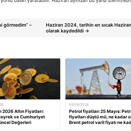
 yönlü baskı yaratabilir. Haziran ayından bu yana sterlin/eur
ini görmedim” –
Haziran 2024, tarihin en sıcak Haziran
olarak kaydedildi →
26
05/08/2026
 2026 Altın Fiyatları:
Petrol fiyatları 25 Mayıs: Petr
Çeyrek ve Cumhuriyet
fiyatları düştü mü, ne kadar 
Güncel Değerleri
Brent petrol varil fiyatı ne ka