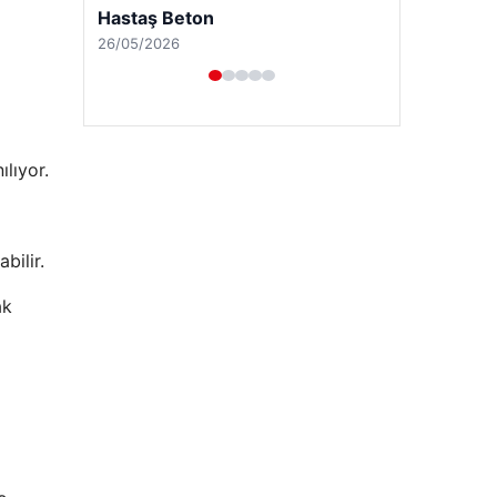
ılıyor.
bilir.
ak
Enes Kaplan Avukatlık Bürosu
28/04/2026