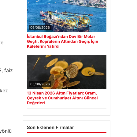
06/08/2026
İstanbul Boğazı’ndan Dev Bir Molar
Geçti: Köprülerin Altından Geçiş İçin
e,
Kulelerini Yatırdı
i
, faiz
05/08/2026
rkez
13 Nisan 2026 Altın Fiyatları: Gram,
Çeyrek ve Cumhuriyet Altını Güncel
Değerleri
Son Eklenen Firmalar
 yönlü