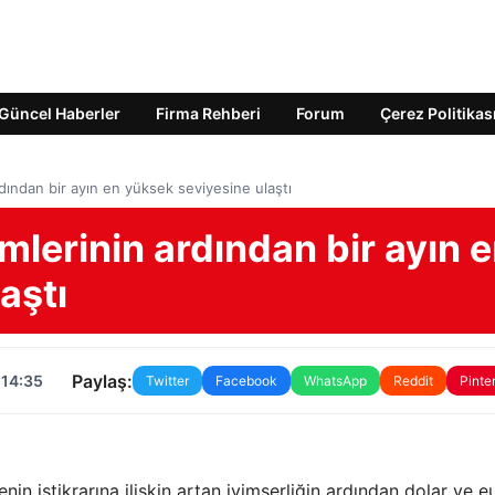
Güncel Haberler
Firma Rehberi
Forum
Çerez Politikas
ardından bir ayın en yüksek seviyesine ulaştı
çimlerinin ardından bir ayın 
aştı
Paylaş:
 14:35
Twitter
Facebook
WhatsApp
Reddit
Pinte
lkenin istikrarına ilişkin artan iyimserliğin ardından dolar ve e