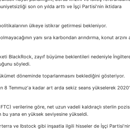
niyetsizliği son on yılda arttı ve İşçi Partisi'nin iktidara
olitikalarının ülkeye istikrar getirmesi bekleniyor.
ış olmayacağının yanı sıra karbondan arındırma, konut arzını 
eti BlackRock, zayıf büyüme beklentileri nedeniyle İngilter
duğunu söyledi.
ükümet döneminde toparlanmasını beklediğini gösteriyor.
'dan 8 Temmuz'a kadar art arda sekiz seans yükselerek 2020
C) verilerine göre, net uzun vadeli kaldıraçlı sterlin pozis
bu yana en yüksek seviyesine yükseldi.
ra ve Ibstock gibi inşaatla ilgili hisseler de İşçi Partisi'ni