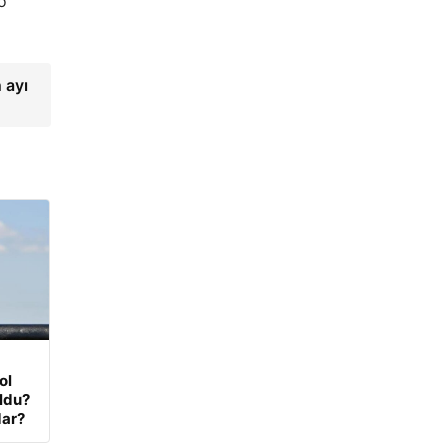
o
 ayı
ol
oldu?
dar?