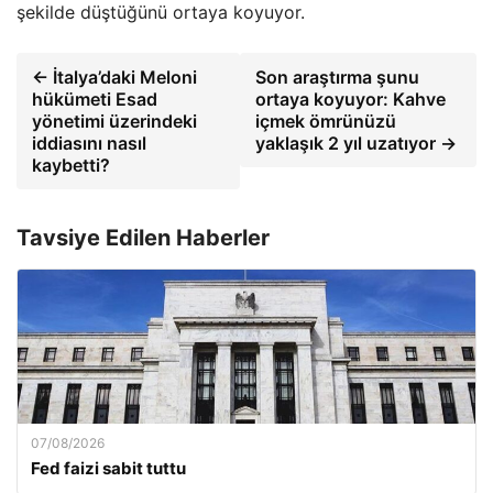
şekilde düştüğünü ortaya koyuyor.
← İtalya’daki Meloni
Son araştırma şunu
hükümeti Esad
ortaya koyuyor: Kahve
yönetimi üzerindeki
içmek ömrünüzü
iddiasını nasıl
yaklaşık 2 yıl uzatıyor →
kaybetti?
Tavsiye Edilen Haberler
07/08/2026
Fed faizi sabit tuttu