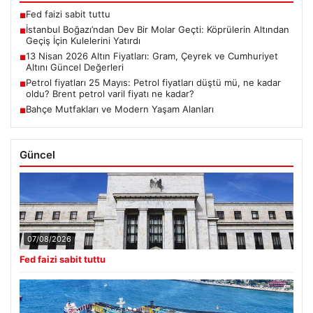
Fed faizi sabit tuttu
■
İstanbul Boğazı’ndan Dev Bir Molar Geçti: Köprülerin Altından
■
Geçiş İçin Kulelerini Yatırdı
13 Nisan 2026 Altın Fiyatları: Gram, Çeyrek ve Cumhuriyet
■
Altını Güncel Değerleri
Petrol fiyatları 25 Mayıs: Petrol fiyatları düştü mü, ne kadar
■
oldu? Brent petrol varil fiyatı ne kadar?
Bahçe Mutfakları ve Modern Yaşam Alanları
■
Güncel
07/08/2026
Fed faizi sabit tuttu