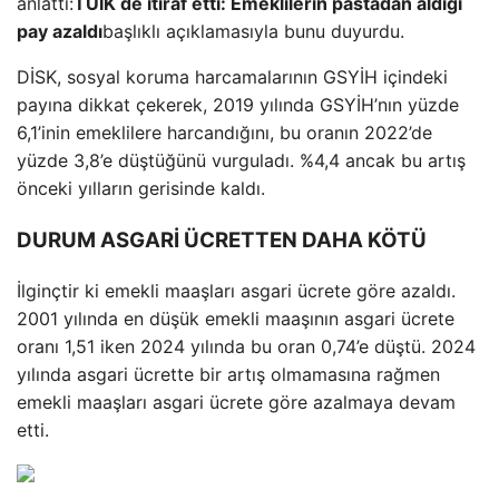
anlattı:
TÜİK de itiraf etti: Emeklilerin pastadan aldığı
pay azaldı
başlıklı açıklamasıyla bunu duyurdu.
DİSK, sosyal koruma harcamalarının GSYİH içindeki
payına dikkat çekerek, 2019 yılında GSYİH’nın yüzde
6,1’inin emeklilere harcandığını, bu oranın 2022’de
yüzde 3,8’e düştüğünü vurguladı. %4,4 ancak bu artış
önceki yılların gerisinde kaldı.
DURUM ASGARİ ÜCRETTEN DAHA KÖTÜ
İlginçtir ki emekli maaşları asgari ücrete göre azaldı.
2001 yılında en düşük emekli maaşının asgari ücrete
oranı 1,51 iken 2024 yılında bu oran 0,74’e düştü. 2024
yılında asgari ücrette bir artış olmamasına rağmen
emekli maaşları asgari ücrete göre azalmaya devam
etti.