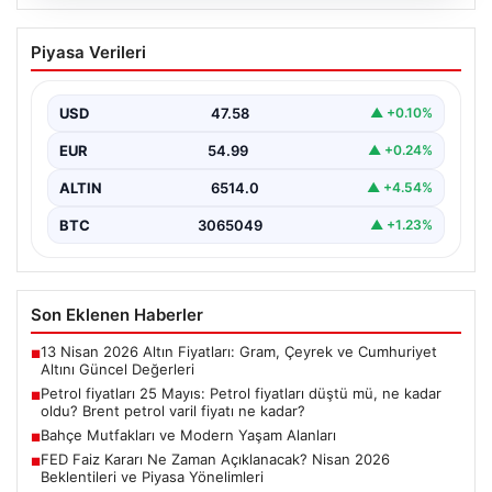
05.08.2026
Petrol fiyatları 25 Mayıs: Petrol fiyatları
Piyasa Verileri
düştü mü, ne kadar oldu? Brent petrol
varil fiyatı ne kadar?
USD
47.58
▲ +0.10%
EUR
54.99
▲ +0.24%
ALTIN
6514.0
▲ +4.54%
BTC
3065049
▲ +1.23%
Son Eklenen Haberler
13 Nisan 2026 Altın Fiyatları: Gram, Çeyrek ve Cumhuriyet
■
Altını Güncel Değerleri
Petrol fiyatları 25 Mayıs: Petrol fiyatları düştü mü, ne kadar
■
oldu? Brent petrol varil fiyatı ne kadar?
Bahçe Mutfakları ve Modern Yaşam Alanları
■
FED Faiz Kararı Ne Zaman Açıklanacak? Nisan 2026
■
Beklentileri ve Piyasa Yönelimleri