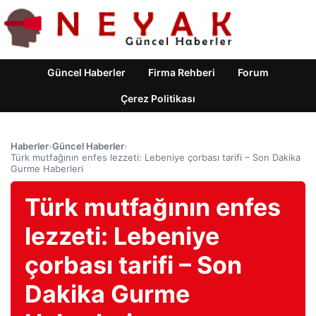
Güncel Haberler
Firma Rehberi
Forum
Çerez Politikası
Haberler
›
Güncel Haberler
›
Türk mutfağının enfes lezzeti: Lebeniye çorbası tarifi – Son Dakika
Gurme Haberleri
Türk mutfağının enfes
lezzeti: Lebeniye
çorbası tarifi – Son
Dakika Gurme