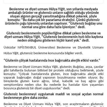
Beslenme ve diyet uzmanı Hülya Yiğit, son yıllarda medyada
ambalajlı ürünler ve glutensiz unların sağlıklı olduğu yönünde
oluşan algının gerçeği yansıtmadığına dikkat çekerek, şöyle
konuştu: “Bu daha çok bir pazarlama stratejisi. Çünkü glutensiz
ürünlerin çoğu işlenmiş unlardan yapılıyor. “Glutensiz buğday unu
normal una göre daha fazla işleniyor.” dedi.
Glutensiz beslenmenin popülerliğine dikkat çeken beslenme ve
diyet uzmanı Hülya Yiğit, “Glutensiz beslenmenin hızlı kilo kaybına
neden olduğunu gösteren hiçbir kanıt yok.” dedi.
Üsküdar NPİSTANBUL Üniversitesi Beslenme ve Diyetetik Uzmanı
Hülya Yiğit, glutensiz beslenme konusunda bilgiler verdi.
“Glutenin çölyak hastalarında ince bağırsakta alerjik etkisi vardır.”
Beslenme ve Diyet Uzmanı Hülya Yiğit, glutenin; Buğday, arpa, çavdar
gibi tahıllarda bulunan bitkisel bir protein olduğunu belirterek, şöyle
konuştu: “Çölyak hastalarında gluten, ince bağırsakta alerjik etki
yaparak bağırsağın doğal yapısının bozulmasına neden oluyor. Bu
bireylerde gluten karın ağrısı, ishal, kabızlık ve baş ağrısı gibi
semptomlara neden olur. Bu nedenle bu hastalar tüm yaşamları
boyunca glutensiz bir diyet uyguluyorlar.” dedi.
Glutensiz beslenmeyi uygulamak maddi ve sosyal açıdan normal
beslenmeye göre daha zordur.
Beslenme ve Diyet Uzmanı Hülya Yiğit, son araştırmaların glutensiz