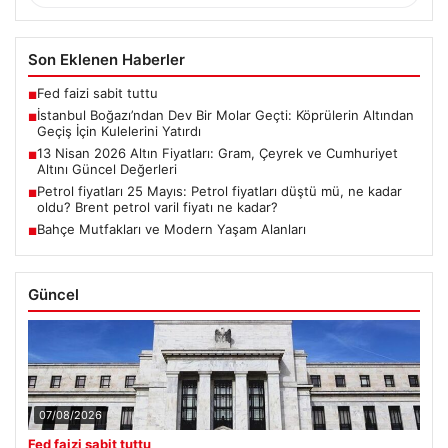
Son Eklenen Haberler
Fed faizi sabit tuttu
■
İstanbul Boğazı’ndan Dev Bir Molar Geçti: Köprülerin Altından
■
Geçiş İçin Kulelerini Yatırdı
13 Nisan 2026 Altın Fiyatları: Gram, Çeyrek ve Cumhuriyet
■
Altını Güncel Değerleri
Petrol fiyatları 25 Mayıs: Petrol fiyatları düştü mü, ne kadar
■
oldu? Brent petrol varil fiyatı ne kadar?
Bahçe Mutfakları ve Modern Yaşam Alanları
■
Güncel
07/08/2026
Fed faizi sabit tuttu