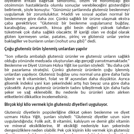
diyetlerin irritabl bağırsak sendromu, otizm ve fibromiyalji gibi
otoimmün hastalıklarda olumlu sonuçlar verebileceğini gösterdiğini
belirterek, şöyle konuştu: “Günümüz şartlarında glutensiz beslenmeyi
uygulamak bir zorunluluktur. Maddi ve sosyal açıdan normal bir
beslenmeye göre daha zor. Çünkü sağlıklı bir ürüne ulaşmak ekstra
çaba gerektiriyor. “Glutensiz bir beslenme uygularsanız buğday,
karabuğday, amaranth, kinoa gibi besin değeri yüksek tahılları
tüketmek çok daha sağlıklı olacaktır. lif içeriği olan ve doğal olarak
glüten içermeyen unlar, patates, pirinç ve glütensiz unlar yerine
baklagiller ve bunların unları (nohut unu gibi)” dedi.
Çoğu glutensiz ürün işlenmiş unlardan yapılır
“Son yıllarda ambalajlı glutensiz ürünler ve glutensiz unların sağlıklı
olduğu yönünde medyada oluşturulan algı gerçeği yansıtmamaktadır.”
Beslenme ve Diyet Uzmanı Hülya Yiğit ise şunları söyledi: “Bu daha çok
bir pazarlama stratejisi. Çünkü glutensiz ürünlerin çoğu işlenmiş
unlardan yapılıyor. Glutensiz buğday unu normal una göre daha fazla
işlenir ve B vitaminleri, folat ve lif açısından daha düşüktür. Ayrıca
glisemik indeksi yani kan şekerindeki artış hızı beyaz una göre daha
yüksektir. Ayrıca glutensiz ürünlerin tadını iyileştirmek için daha fazla
şeker ve yağ eklenebilir. Bu nedenle bu ürünleri satın alırken
etiketlerini dikkatlice incelemelisiniz.
Birçok kişi kilo vermek için glutensiz diyetleri uyguluyor.
Glutensiz diyetlerin popülerliğine dikkat çeken beslenme ve diyet
uzmanı Hülya Yiğit, şunları söyledi: “Glutensiz diyetler uzun süre
uygulandığında; Folik asit, B vitamini, kalsiyum ve demir gibi vitamin
ve mineral eksikliklerine, lif eksikliği nedeniyle kan şekerinde
dengesizliklere neden olabilir. Pek çok kişinin kilo vermek için glutensiz