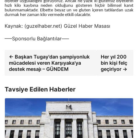
diyetler uyguladığını görüyoruz. Ancak ne yazık ki glutensiz diyetlerin
hızlı kilo kaybına neden olduğunu gösteren hiçbir bilimsel kanıt
bulunmamaktadır. Elbette beyaz un ve gluten içeren tatlılardan uzak
durmak her zaman kilo vermede etkili olacaktır.
Kaynak: (guzelhaber.net) Güzel Haber Masası
—–Sponsorlu Bağlantılar—–
← Başkan Tugay'dan şampiyonluk
Her yıl 200
mücadelesi veren Karşıyaka'ya
bin kişi felç
destek mesajı – GÜNDEM
geçiriyor →
Tavsiye Edilen Haberler