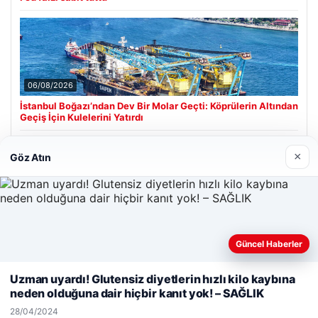
06/08/2026
İstanbul Boğazı’ndan Dev Bir Molar Geçti: Köprülerin Altından
Geçiş İçin Kulelerini Yatırdı
×
Göz Atın
Son Eklenen Firmalar
Güncel Haberler
Web sitemizi nasıl kullandığınızı daha iyi anlayabilmek,
deneyiminizi kişiselleştirmek ve geliştirmek amacıyla çerezler
Uzman uyardı! Glutensiz diyetlerin hızlı kilo kaybına
kullanıyoruz.
Çerez Politikamız
neden olduğuna dair hiçbir kanıt yok! – SAĞLIK
Reddet
Kabul Et
28/04/2024