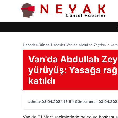
Haberler
›
Güncel Haberler
›
Van'da Abdullah Zeydan'ın karar
Van'da Abdullah Zeyd
yürüyüş: Yasağa rağ
katıldı
admin
•
03.04.2024 15:51
•
Güncellendi: 03.04.202
Van'da 31 Mart seçimlerinde belediye başkanı s