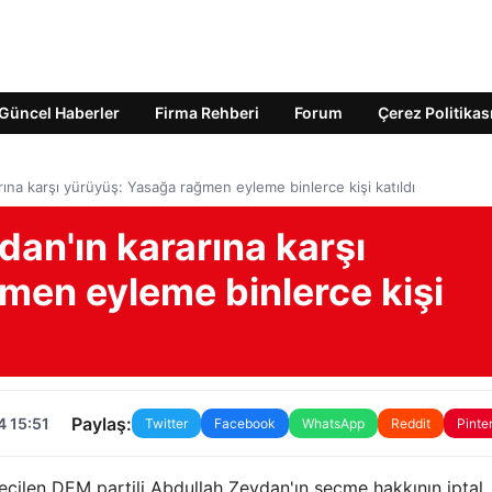
Güncel Haberler
Firma Rehberi
Forum
Çerez Politikas
ına karşı yürüyüş: Yasağa rağmen eyleme binlerce kişi katıldı
an'ın kararına karşı
men eyleme binlerce kişi
Paylaş:
4 15:51
Twitter
Facebook
WhatsApp
Reddit
Pinte
eçilen DEM partili Abdullah Zeydan'ın seçme hakkının iptal