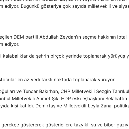
 ediyor. Bugünkü gösteriye çok sayıda milletvekili ve siyas
eçilen DEM partili Abdullah Zeydan'ın seçme hakkının iptal
m ediyor.
i kalabalıklar da şehrin birçok yerinde toplanarak yürüyüş y
tocular en az yedi farklı noktada toplanarak yürüyor.
ulları ve Tuncer Bakırhan, CHP Milletvekili Sezgin Tanrıkul
tanbul Milletvekili Ahmet Şık, HDP eski eşbaşkanı Selahattin
a kişi katıldı. Demirtaş ve Milletvekili Leyla Zana. politika
nı gerekçe göstererek göstericilere tazyikli su ve biber gazıy