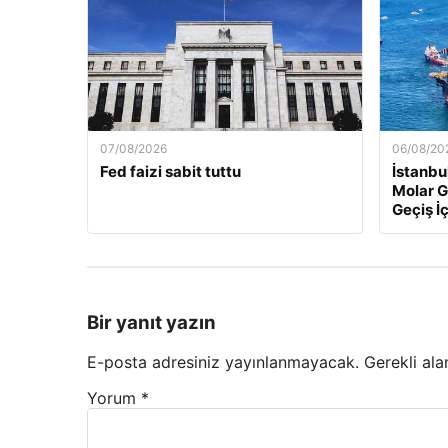
07/08/2026
06/08/20
Fed faizi sabit tuttu
İstanbu
Molar G
Geçiş İç
Bir yanıt yazın
E-posta adresiniz yayınlanmayacak.
Gerekli ala
Yorum
*