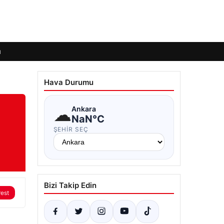
ı
Hava Durumu
☁
Ankara
NaN°C
ŞEHIR SEÇ
Bizi Takip Edin
rest