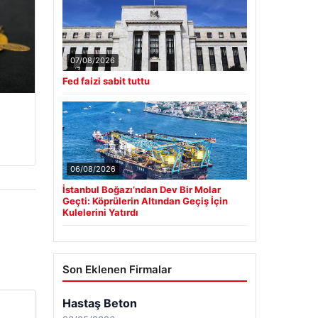
07/08/2026
Fed faizi sabit tuttu
06/08/2026
İstanbul Boğazı’ndan Dev Bir Molar
Geçti: Köprülerin Altından Geçiş İçin
Kulelerini Yatırdı
Son Eklenen Firmalar
Hastaş Beton