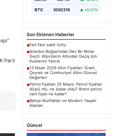
Dünyanın üçüncü büyük yarı
batık…
BTC
3092318
▲ +0.57%
Son Eklenen Haberler
aspı”
Fed faizi sabit tuttu
■
İstanbul Boğazı’ndan Dev Bir Molar
■
Geçti: Köprülerin Altından Geçiş İçin
K Parti
Kulelerini Yatırdı
13 Nisan 2026 Altın Fiyatları: Gram,
■
Çeyrek ve Cumhuriyet Altını Güncel
Değerleri
Petrol fiyatları 25 Mayıs: Petrol fiyatları
■
düştü mü, ne kadar oldu? Brent petrol
varil fiyatı ne kadar?
Bahçe Mutfakları ve Modern Yaşam
■
Alanları
Güncel