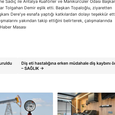
e Sadıç ile Antalya Kuaförler ve Manikürcüler Odası Başkan
lar Tolgahan Demir eşlik etti. Başkan Topaloğlu, ziyaretten
anı Dere'ye esnafa yaptığı katkılardan dolayı teşekkür etti
şmalarını yakından takip ettiğini belirterek, çalışmalarında
l Haber Masası
uruldu
Diş eti hastalığına erken müdahale diş kaybını ö
– SAĞLIK →