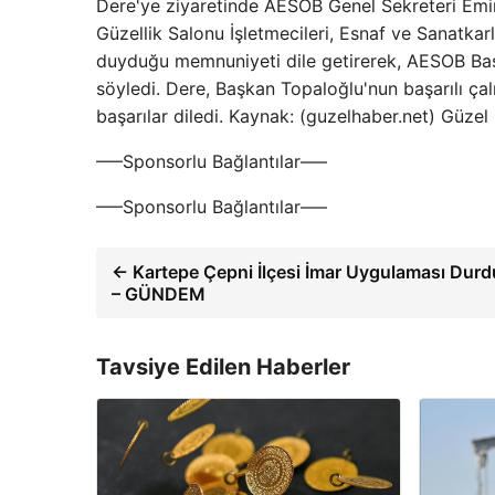
Dere'ye ziyaretinde AESOB Genel Sekreteri Emin
Güzellik Salonu İşletmecileri, Esnaf ve Sanatkar
duyduğu memnuniyeti dile getirerek, AESOB Başk
söyledi. Dere, Başkan Topaloğlu'nun başarılı çalı
başarılar diledi. Kaynak: (guzelhaber.net) Güze
—–Sponsorlu Bağlantılar—–
—–Sponsorlu Bağlantılar—–
← Kartepe Çepni İlçesi İmar Uygulaması Durd
– GÜNDEM
Tavsiye Edilen Haberler