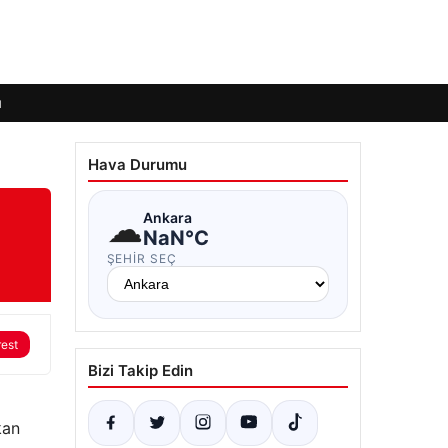
ı
Hava Durumu
☁
Ankara
NaN°C
ŞEHIR SEÇ
rest
Bizi Takip Edin
kan