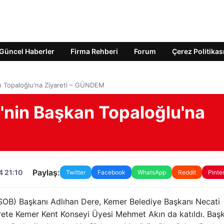
Güncel Haberler
Firma Rehberi
Forum
Çerez Politikas
n Topaloğlu'na Ziyareti – GÜNDEM
nin Başkan Topaloğlu'na
Paylaş:
4 21:10
Twitter
Facebook
WhatsApp
Reddit
Pinte
AESOB) Başkanı Adlıhan Dere, Kemer Belediye Başkanı Necati
rete Kemer Kent Konseyi Üyesi Mehmet Akın da katıldı. Baş