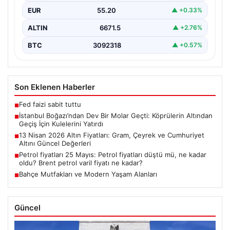
tanıklık etti. Dünyanın üçüncü büyük yarı batık…
EUR
55.20
▲ +0.33%
ALTIN
6671.5
▲ +2.76%
BTC
3092318
▲ +0.57%
Son Eklenen Haberler
Fed faizi sabit tuttu
■
İstanbul Boğazı’ndan Dev Bir Molar Geçti: Köprülerin Altından
■
Geçiş İçin Kulelerini Yatırdı
13 Nisan 2026 Altın Fiyatları: Gram, Çeyrek ve Cumhuriyet
■
Altını Güncel Değerleri
Petrol fiyatları 25 Mayıs: Petrol fiyatları düştü mü, ne kadar
■
oldu? Brent petrol varil fiyatı ne kadar?
Bahçe Mutfakları ve Modern Yaşam Alanları
■
Güncel