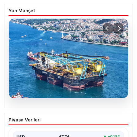
Yan Manşet
06.08.2026
İstanbul Boğazı’ndan Dev Bir Molar
Piyasa Verileri
Geçti: Köprülerin Altından Geçiş İçin
Kulelerini Yatırdı
USD
47.74
▲ +0.18%