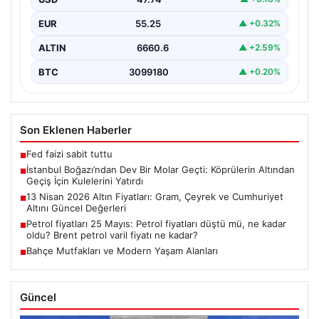
İstanbul Boğazı, dün büyük bir denizcilik etkinliğine
tanıklık etti. Dünyanın üçüncü büyük yarı batık…
EUR
55.25
▲ +0.32%
ALTIN
6660.6
▲ +2.59%
BTC
3099180
▲ +0.20%
Son Eklenen Haberler
Fed faizi sabit tuttu
■
İstanbul Boğazı’ndan Dev Bir Molar Geçti: Köprülerin Altından
■
Geçiş İçin Kulelerini Yatırdı
13 Nisan 2026 Altın Fiyatları: Gram, Çeyrek ve Cumhuriyet
■
Altını Güncel Değerleri
Petrol fiyatları 25 Mayıs: Petrol fiyatları düştü mü, ne kadar
■
oldu? Brent petrol varil fiyatı ne kadar?
Bahçe Mutfakları ve Modern Yaşam Alanları
■
Güncel