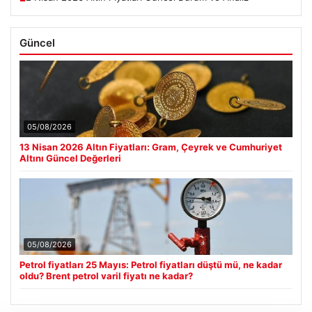
Güncel
05/08/2026
13 Nisan 2026 Altın Fiyatları: Gram, Çeyrek ve Cumhuriyet
Altını Güncel Değerleri
05/08/2026
Petrol fiyatları 25 Mayıs: Petrol fiyatları düştü mü, ne kadar
oldu? Brent petrol varil fiyatı ne kadar?