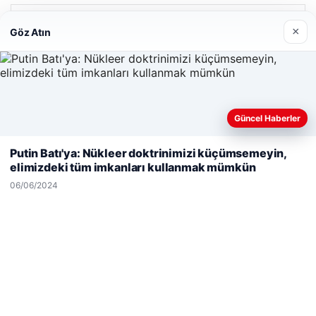
Son Eklenen Firmalar
×
Göz Atın
Enes Kaplan Avukatlık Bürosu
28/04/2026
Güncel Haberler
Web sitemizi nasıl kullandığınızı daha iyi anlayabilmek,
deneyiminizi kişiselleştirmek ve geliştirmek amacıyla çerezler
Putin Batı'ya: Nükleer doktrinimizi küçümsemeyin,
kullanıyoruz.
Çerez Politikamız
elimizdeki tüm imkanları kullanmak mümkün
Reddet
Kabul Et
© 2026 Neyak Güncel Haber Portalı
06/06/2024
etcio