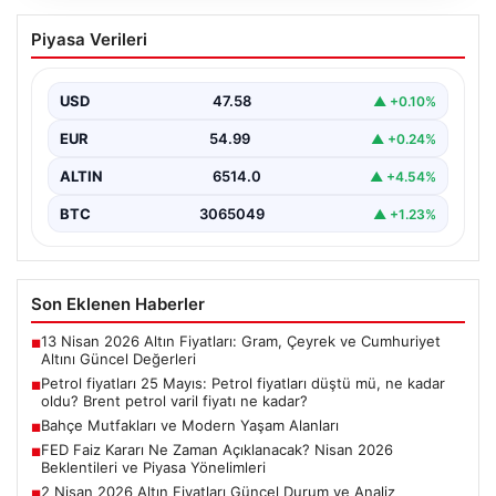
Petrol fiyatları 25 Mayıs: Petrol fiyatları
Piyasa Verileri
düştü mü, ne kadar oldu? Brent petrol
varil fiyatı ne kadar?
USD
47.58
▲ +0.10%
EUR
54.99
▲ +0.24%
ALTIN
6514.0
▲ +4.54%
BTC
3065049
▲ +1.23%
Son Eklenen Haberler
13 Nisan 2026 Altın Fiyatları: Gram, Çeyrek ve Cumhuriyet
■
Altını Güncel Değerleri
Petrol fiyatları 25 Mayıs: Petrol fiyatları düştü mü, ne kadar
■
oldu? Brent petrol varil fiyatı ne kadar?
Bahçe Mutfakları ve Modern Yaşam Alanları
■
FED Faiz Kararı Ne Zaman Açıklanacak? Nisan 2026
■
Beklentileri ve Piyasa Yönelimleri
2 Nisan 2026 Altın Fiyatları Güncel Durum ve Analiz
■