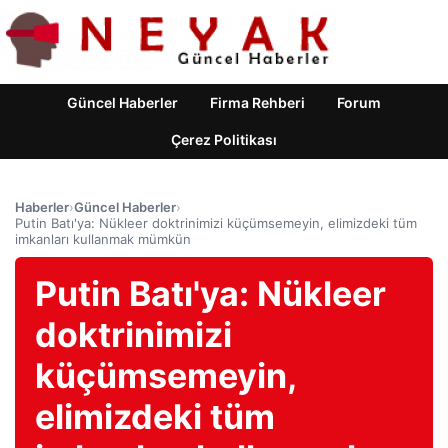
Güncel Haberler
Firma Rehberi
Forum
Çerez Politikası
Haberler
›
Güncel Haberler
›
Putin Batı'ya: Nükleer doktrinimizi küçümsemeyin, elimizdeki tüm
imkanları kullanmak mümkün
Putin Batı'ya: Nükleer
doktrinimizi
küçümsemeyin,
elimizdeki tüm