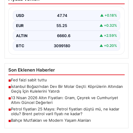
Geçti: Köprülerin Altından Geçiş İçin
Kulelerini Yatırdı
USD
47.74
▲ +0.18%
İstanbul Boğazı, dün büyük bir denizcilik etkinliğine
tanıklık etti. Dünyanın üçüncü büyük yarı batık…
EUR
55.25
▲ +0.32%
ALTIN
6660.6
▲ +2.59%
BTC
3099180
▲ +0.20%
Son Eklenen Haberler
Fed faizi sabit tuttu
■
İstanbul Boğazı’ndan Dev Bir Molar Geçti: Köprülerin Altından
■
Geçiş İçin Kulelerini Yatırdı
13 Nisan 2026 Altın Fiyatları: Gram, Çeyrek ve Cumhuriyet
■
Altını Güncel Değerleri
Petrol fiyatları 25 Mayıs: Petrol fiyatları düştü mü, ne kadar
■
oldu? Brent petrol varil fiyatı ne kadar?
Bahçe Mutfakları ve Modern Yaşam Alanları
■