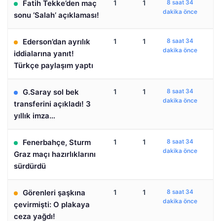
Fatih Tekke’den maç
1
1
8 saat 34
dakika önce
sonu ‘Salah’ açıklaması!
Ederson’dan ayrılık
1
1
8 saat 34
dakika önce
iddialarına yanıt!
Türkçe paylaşım yaptı
G.Saray sol bek
1
1
8 saat 34
dakika önce
transferini açıkladı! 3
yıllık imza…
Fenerbahçe, Sturm
1
1
8 saat 34
dakika önce
Graz maçı hazırlıklarını
sürdürdü
Görenleri şaşkına
1
1
8 saat 34
dakika önce
çevirmişti: O plakaya
ceza yağdı!