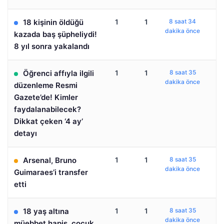
18 kişinin öldüğü
1
1
8 saat 34
dakika önce
kazada baş şüpheliydi!
8 yıl sonra yakalandı
Öğrenci affıyla ilgili
1
1
8 saat 35
dakika önce
düzenleme Resmi
Gazete’de! Kimler
faydalanabilecek?
Dikkat çeken ‘4 ay’
detayı
Arsenal, Bruno
1
1
8 saat 35
dakika önce
Guimaraes’i transfer
etti
18 yaş altına
1
1
8 saat 35
dakika önce
müebbet hapis, çocuk