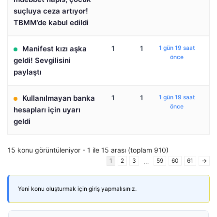
suçluya ceza artıyor!
TBMM’de kabul edildi
Manifest kızı aşka
1
1
1 gün 19 saat
önce
geldi! Sevgilisini
paylaştı
Kullanılmayan banka
1
1
1 gün 19 saat
önce
hesapları için uyarı
geldi
15 konu görüntüleniyor - 1 ile 15 arası (toplam 910)
1
2
3
59
60
61
→
…
Yeni konu oluşturmak için giriş yapmalısınız.