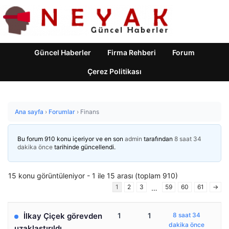
Güncel Haberler
Firma Rehberi
Forum
Çerez Politikası
Ana sayfa
›
Forumlar
›
Finans
Bu forum 910 konu içeriyor ve en son
admin
tarafından
8 saat 34
dakika önce
tarihinde güncellendi.
15 konu görüntüleniyor - 1 ile 15 arası (toplam 910)
1
2
3
59
60
61
→
…
İlkay Çiçek görevden
1
1
8 saat 34
dakika önce
uzaklaştırıldı