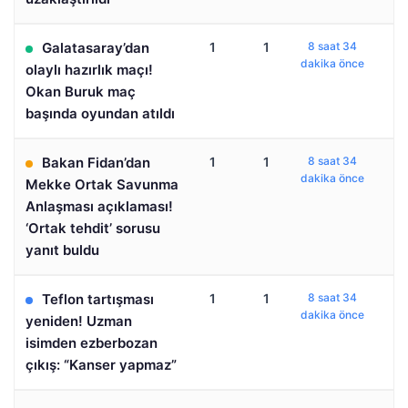
Galatasaray’dan
1
1
8 saat 34
dakika önce
olaylı hazırlık maçı!
Okan Buruk maç
başında oyundan atıldı
Bakan Fidan’dan
1
1
8 saat 34
dakika önce
Mekke Ortak Savunma
Anlaşması açıklaması!
‘Ortak tehdit’ sorusu
yanıt buldu
Teflon tartışması
1
1
8 saat 34
dakika önce
yeniden! Uzman
isimden ezberbozan
çıkış: “Kanser yapmaz”