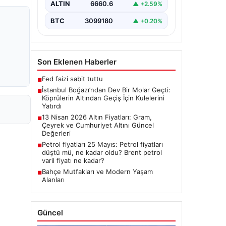
ALTIN
6660.6
▲ +2.59%
BTC
3099180
▲ +0.20%
Son Eklenen Haberler
Fed faizi sabit tuttu
■
İstanbul Boğazı’ndan Dev Bir Molar Geçti:
■
Köprülerin Altından Geçiş İçin Kulelerini
Yatırdı
13 Nisan 2026 Altın Fiyatları: Gram,
■
Çeyrek ve Cumhuriyet Altını Güncel
Değerleri
Petrol fiyatları 25 Mayıs: Petrol fiyatları
■
düştü mü, ne kadar oldu? Brent petrol
varil fiyatı ne kadar?
Bahçe Mutfakları ve Modern Yaşam
■
Alanları
Güncel