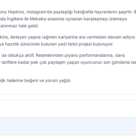
ny Hopkins, Instagram’da paylaştığı fotoğrafla hayranlarını şaşırttı. 
da İngiltere ile Meksika arasında oynanan karşılaşmayı izlemeye
tanınmaz hale geldi.
kins, ilerleyen yaşına rağmen kariyerine ara vermeden devam ediyor
azırlık sürecinde bulunan yedi farklı projesi bulunuyor.
a oldukça aktif. Resimlerinden piyano performanslarına, dans
ı tariflere kadar pek çok paylaşım yapan oyuncunun son gönderisi is
jik hallerine beğeni ve yorum yağdı.