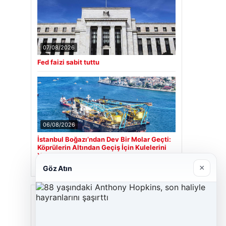
07/08/2026
Fed faizi sabit tuttu
06/08/2026
İstanbul Boğazı’ndan Dev Bir Molar Geçti:
Köprülerin Altından Geçiş İçin Kulelerini
Yatırdı
×
Göz Atın
Son Eklenen Firmalar
Hastaş Beton