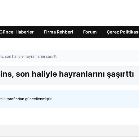
Güncel Haberler
Firma Rehberi
Forum
Çerez Politikas
 son haliyle hayranlarını şaşırttı
s, son haliyle hayranlarını şaşırttı
min
tarafından güncellenmiştir.