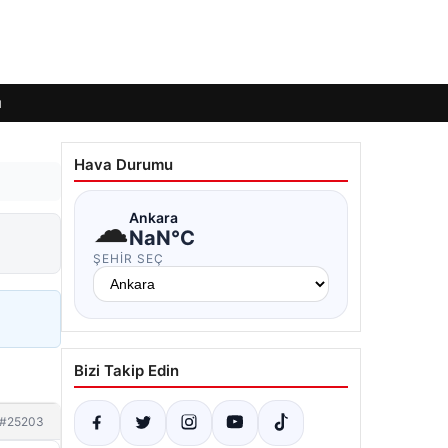
ı
Hava Durumu
☁
Ankara
NaN°C
ŞEHIR SEÇ
Bizi Takip Edin
#25203