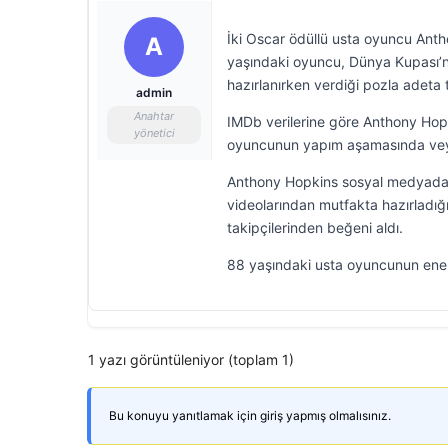
İki Oscar ödüllü usta oyuncu Antho
A
yaşındaki oyuncu, Dünya Kupası’n
hazırlanırken verdiği pozla adeta 
admin
Anahtar
IMDb verilerine göre Anthony Hop
yönetici
oyuncunun yapım aşamasında veya h
Anthony Hopkins sosyal medyada d
videolarından mutfakta hazırladığ
takipçilerinden beğeni aldı.
88 yaşındaki usta oyuncunun ener
1 yazı görüntüleniyor (toplam 1)
Bu konuyu yanıtlamak için giriş yapmış olmalısınız.