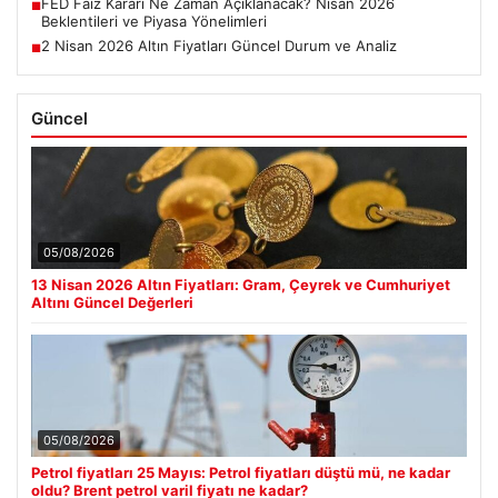
FED Faiz Kararı Ne Zaman Açıklanacak? Nisan 2026
■
Beklentileri ve Piyasa Yönelimleri
2 Nisan 2026 Altın Fiyatları Güncel Durum ve Analiz
■
Güncel
05/08/2026
13 Nisan 2026 Altın Fiyatları: Gram, Çeyrek ve Cumhuriyet
Altını Güncel Değerleri
05/08/2026
Petrol fiyatları 25 Mayıs: Petrol fiyatları düştü mü, ne kadar
oldu? Brent petrol varil fiyatı ne kadar?