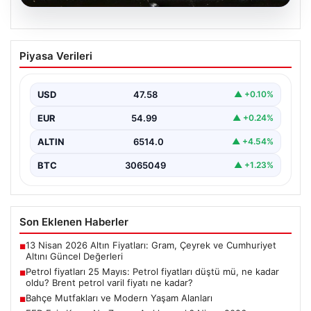
05.08.2026
Petrol fiyatları 25 Mayıs: Petrol fiyatları
Piyasa Verileri
düştü mü, ne kadar oldu? Brent petrol
varil fiyatı ne kadar?
USD
47.58
▲ +0.10%
EUR
54.99
▲ +0.24%
ALTIN
6514.0
▲ +4.54%
BTC
3065049
▲ +1.23%
Son Eklenen Haberler
13 Nisan 2026 Altın Fiyatları: Gram, Çeyrek ve Cumhuriyet
■
Altını Güncel Değerleri
Petrol fiyatları 25 Mayıs: Petrol fiyatları düştü mü, ne kadar
■
oldu? Brent petrol varil fiyatı ne kadar?
Bahçe Mutfakları ve Modern Yaşam Alanları
■