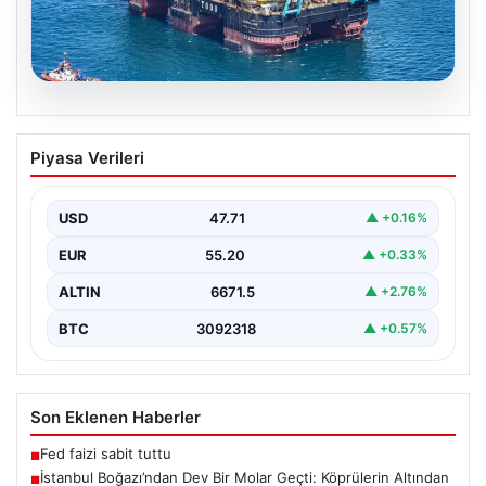
06.08.2026
İstanbul Boğazı’ndan Dev Bir Molar
Piyasa Verileri
Geçti: Köprülerin Altından Geçiş İçin
Kulelerini Yatırdı
USD
47.71
▲ +0.16%
İstanbul Boğazı, dün büyük bir denizcilik etkinliğine
tanıklık etti. Dünyanın üçüncü büyük yarı batık…
EUR
55.20
▲ +0.33%
ALTIN
6671.5
▲ +2.76%
BTC
3092318
▲ +0.57%
Son Eklenen Haberler
Fed faizi sabit tuttu
■
İstanbul Boğazı’ndan Dev Bir Molar Geçti: Köprülerin Altından
■