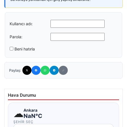
Kullanıcı adı:
Parola:
Beni hatırla
Paylaş:
Hava Durumu
☁
Ankara
NaN°C
ŞEHIR SEÇ