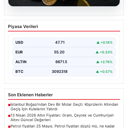
05.08.2026
13 Nisan 2026 Altın Fiyatları: Gram,
Piyasa Verileri
Çeyrek ve Cumhuriyet Altını Güncel
Değerleri
USD
47.71
▲ +0.16%
Altın piyasalarında yaşanan gelişmeler, özellikle ABD ile
İran arasındaki barış görüşmelerine bağlı olarak
EUR
55.20
▲ +0.33%
yatırımcıların…
ALTIN
6671.5
▲ +2.76%
BTC
3092318
▲ +0.57%
Son Eklenen Haberler
İstanbul Boğazı’ndan Dev Bir Molar Geçti: Köprülerin Altından
■
Geçiş İçin Kulelerini Yatırdı
13 Nisan 2026 Altın Fiyatları: Gram, Çeyrek ve Cumhuriyet
■
Altını Güncel Değerleri
Petrol fiyatları 25 Mayıs: Petrol fiyatları düştü mü, ne kadar
■