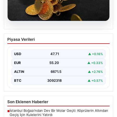
05.08.2026
13 Nisan 2026 Altın Fiyatları: Gram,
Piyasa Verileri
Çeyrek ve Cumhuriyet Altını Güncel
Değerleri
USD
47.71
▲ +0.16%
Altın piyasalarında yaşanan gelişmeler, özellikle ABD ile
İran arasındaki barış görüşmelerine bağlı olarak
EUR
55.20
▲ +0.33%
yatırımcıların…
ALTIN
6671.5
▲ +2.76%
BTC
3092318
▲ +0.57%
Son Eklenen Haberler
İstanbul Boğazı’ndan Dev Bir Molar Geçti: Köprülerin Altından
■
Geçiş İçin Kulelerini Yatırdı