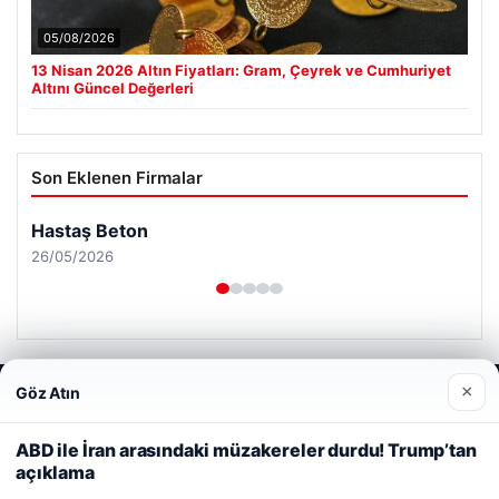
05/08/2026
13 Nisan 2026 Altın Fiyatları: Gram, Çeyrek ve Cumhuriyet
Altını Güncel Değerleri
Son Eklenen Firmalar
Hastaş Beton
26/05/2026
×
Göz Atın
Web sitemizi nasıl kullandığınızı daha iyi anlayabilmek,
deneyiminizi kişiselleştirmek ve geliştirmek amacıyla çerezler
© 2026 Neyak Güncel Haber Portalı
kullanıyoruz.
Çerez Politikamız
ABD ile İran arasındaki müzakereler durdu! Trump’tan
açıklama
Reddet
Kabul Et
tcio