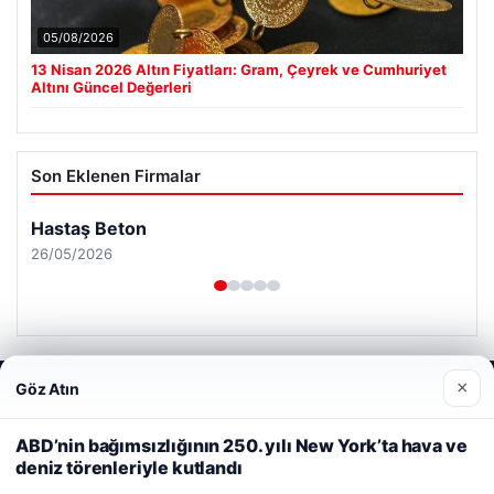
05/08/2026
13 Nisan 2026 Altın Fiyatları: Gram, Çeyrek ve Cumhuriyet
Altını Güncel Değerleri
Son Eklenen Firmalar
Hastaş Beton
26/05/2026
×
Göz Atın
Web sitemizi nasıl kullandığınızı daha iyi anlayabilmek,
deneyiminizi kişiselleştirmek ve geliştirmek amacıyla çerezler
© 2026 Neyak Güncel Haber Portalı
kullanıyoruz.
Çerez Politikamız
ABD’nin bağımsızlığının 250. yılı New York’ta hava ve
deniz törenleriyle kutlandı
Reddet
Kabul Et
cio