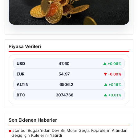
05.08.2026
13 Nisan 2026 Altın Fiyatları: Gram,
Piyasa Verileri
Çeyrek ve Cumhuriyet Altını Güncel
Değerleri
USD
47.60
▲ +0.06%
Altın piyasalarında yaşanan gelişmeler, özellikle ABD ile
İran arasındaki barış görüşmelerine bağlı olarak
EUR
54.97
▼ -0.09%
yatırımcıların…
ALTIN
6506.2
▲ +0.16%
BTC
3074768
▲ +0.61%
Son Eklenen Haberler
İstanbul Boğazı’ndan Dev Bir Molar Geçti: Köprülerin Altından
■
Geçiş İçin Kulelerini Yatırdı